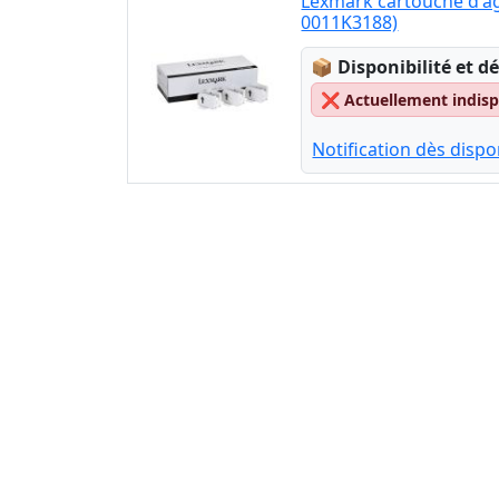
Lexmark cartouche d'a
0011K3188)
Lagerstatus:
📦
Disponibilité et dé
❌
Actuellement indispo
Notification dès dispon