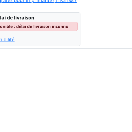
grafes pour imprimante (11K3188 /
lai de livraison
nible : délai de livraison inconnu
ibilité