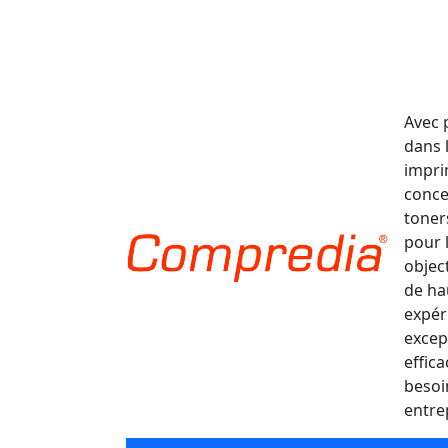
Avec 
dans 
impri
conce
toner
pour 
object
de ha
expér
excep
effic
besoi
entre