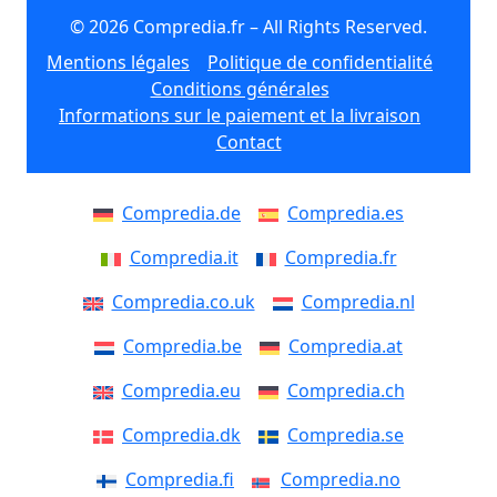
© 2026 Compredia.fr – All Rights Reserved.
Mentions légales
Politique de confidentialité
Conditions générales
Informations sur le paiement et la livraison
Contact
Compredia.de
Compredia.es
Compredia.it
Compredia.fr
Compredia.co.uk
Compredia.nl
Compredia.be
Compredia.at
Compredia.eu
Compredia.ch
Compredia.dk
Compredia.se
Compredia.fi
Compredia.no