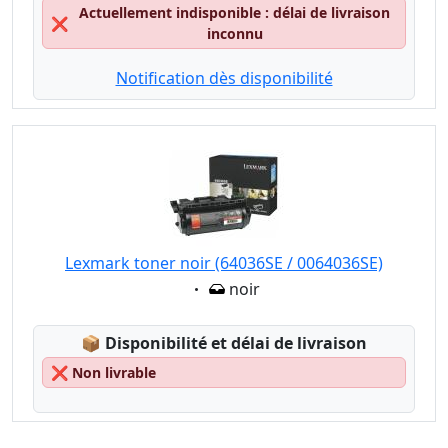
Actuellement indisponible : délai de livraison
❌
inconnu
Notification dès disponibilité
Lexmark toner noir (64036SE / 0064036SE)
Eigenschaft:
noir
Lagerstatus:
📦
Disponibilité et délai de livraison
❌
Non livrable