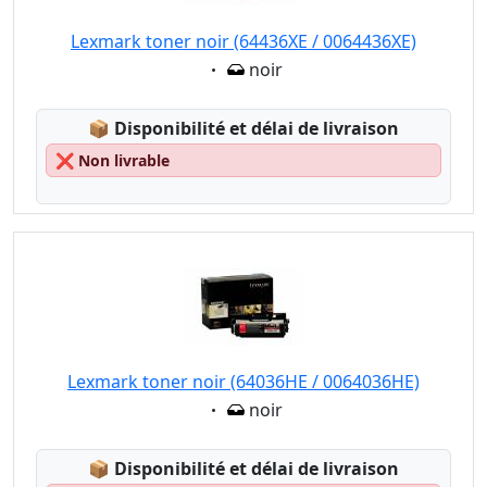
Lexmark toner noir (64436XE / 0064436XE)
Eigenschaft:
noir
Lagerstatus:
📦
Disponibilité et délai de livraison
❌
Non livrable
Lexmark toner noir (64036HE / 0064036HE)
Eigenschaft:
noir
Lagerstatus:
📦
Disponibilité et délai de livraison