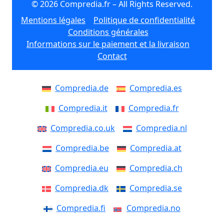
© 2026 Compredia.fr – All Rights Reserved.
Mentions légales
Politique de confidentialité
Conditions générales
Informations sur le paiement et la livraison
Contact
Compredia.de
Compredia.es
Compredia.it
Compredia.fr
Compredia.co.uk
Compredia.nl
Compredia.be
Compredia.at
Compredia.eu
Compredia.ch
Compredia.dk
Compredia.se
Compredia.fi
Compredia.no