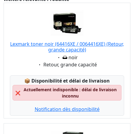
Lexmark toner noir (64416XE / 0064416XE) (Retour,
grande capacité)
Eigenschaft:
noir
Eigenschaft:
Retour, grande capacité
Lagerstatus:
📦
Disponibilité et délai de livraison
Actuellement indisponible : délai de livraison
❌
inconnu
Notification dès disponibilité