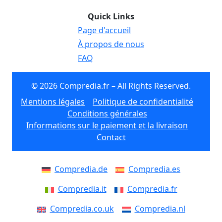
Quick Links
Page d'accueil
À propos de nous
FAQ
© 2026 Compredia.fr – All Rights Reserved.
Mentions légales
Politique de confidentialité
Conditions générales
Informations sur le paiement et la livraison
Contact
Compredia.de
Compredia.es
Compredia.it
Compredia.fr
Compredia.co.uk
Compredia.nl