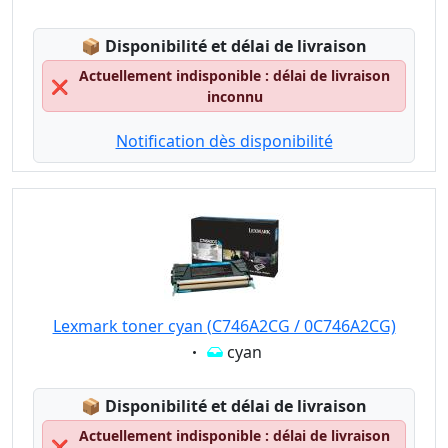
Lagerstatus:
📦
Disponibilité et délai de livraison
Actuellement indisponible : délai de livraison
❌
inconnu
Notification dès disponibilité
Lexmark toner cyan (C746A2CG / 0C746A2CG)
Eigenschaft:
cyan
Lagerstatus:
📦
Disponibilité et délai de livraison
Actuellement indisponible : délai de livraison
❌