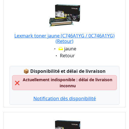
Lexmark toner jaune (C746A1YG / 0C746A1YG)
(Retour)
Eigenschaft:
jaune
Eigenschaft:
Retour
Lagerstatus:
📦
Disponibilité et délai de livraison
Actuellement indisponible : délai de livraison
❌
inconnu
Notification dès disponibilité