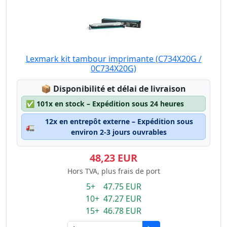
Lexmark kit tambour imprimante (C734X20G /
0C734X20G)
Lagerstatus:
📦
Disponibilité et délai de livraison
✅
101x en stock – Expédition sous 24 heures
12x en entrepôt externe – Expédition sous
🚛
environ 2-3 jours ouvrables
48,23 EUR
Hors TVA, plus frais de port
5+ 47.75 EUR
10+ 47.27 EUR
15+ 46.78 EUR