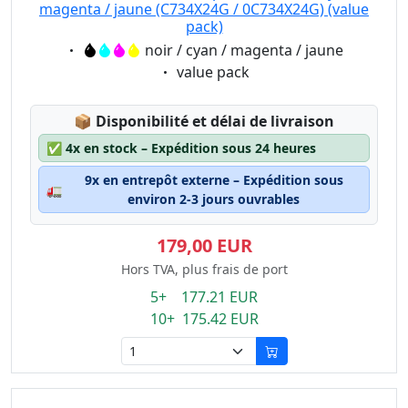
magenta / jaune (C734X24G / 0C734X24G) (value
pack)
Eigenschaft:
noir / cyan / magenta / jaune
Eigenschaft:
value pack
Lagerstatus:
📦
Disponibilité et délai de livraison
✅
4x en stock – Expédition sous 24 heures
9x en entrepôt externe – Expédition sous
🚛
environ 2-3 jours ouvrables
179,00 EUR
Hors TVA, plus frais de port
5+ 177.21 EUR
10+ 175.42 EUR