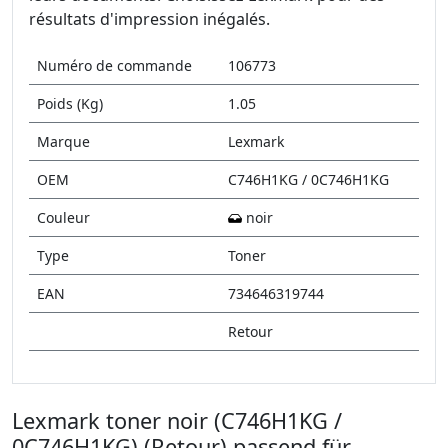
résultats d'impression inégalés.
Numéro de commande
106773
Poids (Kg)
1.05
Marque
Lexmark
OEM
C746H1KG / 0C746H1KG
Couleur
noir
Type
Toner
EAN
734646319744
Retour
Lexmark toner noir (C746H1KG /
0C746H1KG) (Retour) passend für