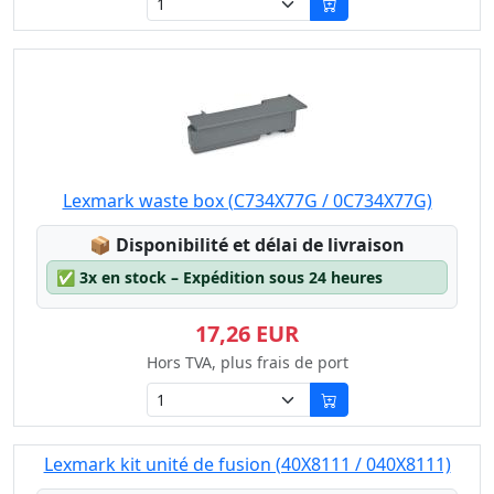
Lexmark waste box (C734X77G / 0C734X77G)
Lagerstatus:
📦
Disponibilité et délai de livraison
✅
3x en stock – Expédition sous 24 heures
17,26 EUR
Hors TVA, plus frais de port
Lexmark kit unité de fusion (40X8111 / 040X8111)