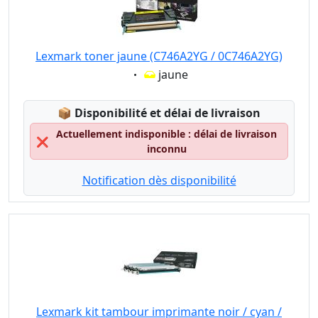
Lexmark toner jaune (C746A2YG / 0C746A2YG)
Eigenschaft:
jaune
Lagerstatus:
📦
Disponibilité et délai de livraison
Actuellement indisponible : délai de livraison
❌
inconnu
Notification dès disponibilité
Lexmark kit tambour imprimante noir / cyan /