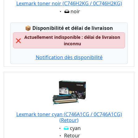
Lexmark toner noir (C746H2KG / 0C746H2KG)
Eigenschaft:
noir
Lagerstatus:
📦
Disponibilité et délai de livraison
Actuellement indisponible : délai de livraison
❌
inconnu
Notification dès disponibilité
Lexmark toner cyan (C746A1CG / 0C746A1CG)
(Retour)
Eigenschaft:
cyan
Eigenschaft:
Retour