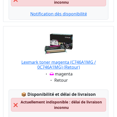
inconnu
Notification dès disponibilité
Lexmark toner magenta (C746A1MG /
0C746A1MG) (Retour)
Eigenschaft:
magenta
Eigenschaft:
Retour
Lagerstatus:
📦
Disponibilité et délai de livraison
Actuellement indisponible : délai de livraison
❌
inconnu