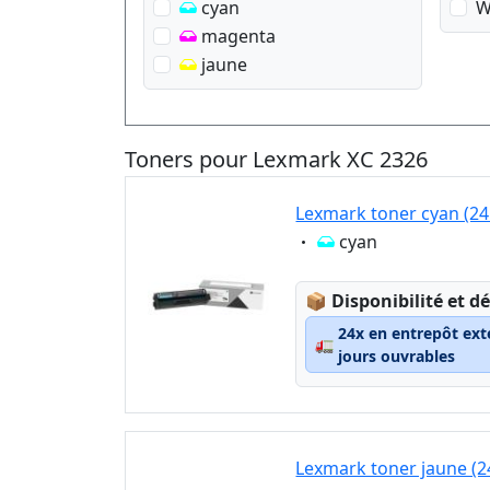
cyan
W
magenta
jaune
Toners pour Lexmark XC 2326
Lexmark toner cyan (2
Eigenschaft:
cyan
Lagerstatus:
📦
Disponibilité et dé
24x en entrepôt ext
🚛
jours ouvrables
Lexmark toner jaune (2