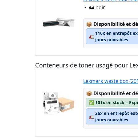
Eigenschaft:
noir
Lagerstatus:
📦
Disponibilité et dé
116x en entrepôt ex
🚛
jours ouvrables
Conteneurs de toner usagé pour L
Lexmark waste box (2
Lagerstatus:
📦
Disponibilité et dé
✅
101x en stock – Exp
36x en entrepôt ext
🚛
jours ouvrables