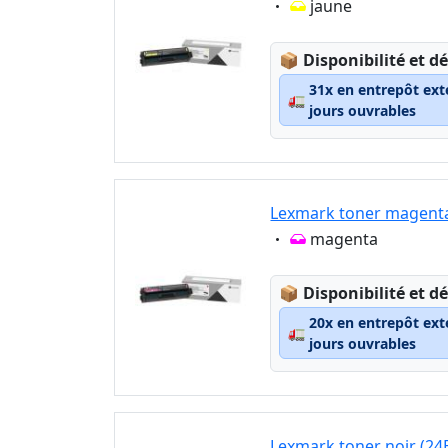
Eigenschaft:
jaune
Lagerstatus:
📦
Disponibilité et dé
31x en entrepôt ext
🚛
jours ouvrables
Lexmark toner magenta
Eigenschaft:
magenta
Lagerstatus:
📦
Disponibilité et dé
20x en entrepôt ext
🚛
jours ouvrables
Lexmark toner noir (24