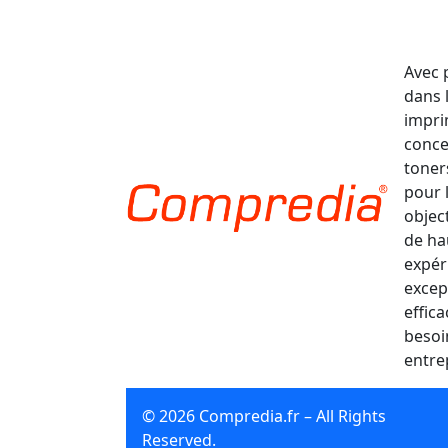
Avec 
dans 
impri
conce
toner
pour 
object
de ha
expér
excep
effic
besoi
entre
© 2026 Compredia.fr – All Rights
Reserved.