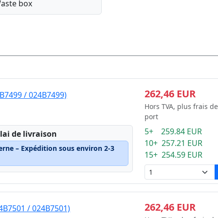
aste box
262,46 EUR
4B7499 / 024B7499)
Hors TVA, plus frais de
port
5+ 259.84 EUR
lai de livraison
10+ 257.21 EUR
erne – Expédition sous environ 2-3
15+ 254.59 EUR
262,46 EUR
4B7501 / 024B7501)