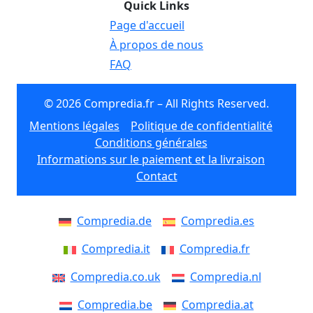
Quick Links
Page d'accueil
À propos de nous
FAQ
© 2026 Compredia.fr – All Rights Reserved.
Mentions légales
Politique de confidentialité
Conditions générales
Informations sur le paiement et la livraison
Contact
Compredia.de
Compredia.es
Compredia.it
Compredia.fr
Compredia.co.uk
Compredia.nl
Compredia.be
Compredia.at