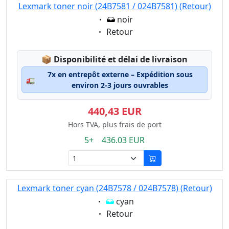
Lexmark toner noir (24B7581 / 024B7581) (Retour)
Eigenschaft:
noir
Eigenschaft:
Retour
Lagerstatus:
📦
Disponibilité et délai de livraison
7x en entrepôt externe – Expédition sous
🚛
environ 2-3 jours ouvrables
440,43 EUR
Hors TVA, plus frais de port
5+ 436.03 EUR
Lexmark toner cyan (24B7578 / 024B7578) (Retour)
Eigenschaft:
cyan
Eigenschaft:
Retour