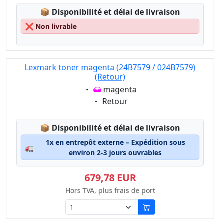
Lagerstatus:
📦
Disponibilité et délai de livraison
❌
Non livrable
Lexmark toner magenta (24B7579 / 024B7579)
(Retour)
Eigenschaft:
magenta
Eigenschaft:
Retour
Lagerstatus:
📦
Disponibilité et délai de livraison
1x en entrepôt externe – Expédition sous
🚛
environ 2-3 jours ouvrables
679,78 EUR
Hors TVA, plus frais de port