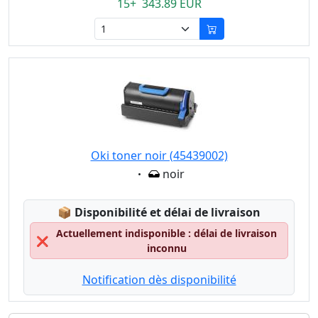
15+ 343.89 EUR
Oki toner noir (45439002)
Eigenschaft:
noir
Lagerstatus:
📦
Disponibilité et délai de livraison
Actuellement indisponible : délai de livraison
❌
inconnu
Notification dès disponibilité