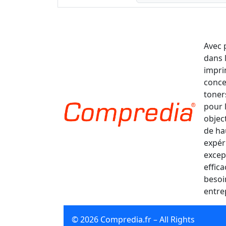
Avec 
dans 
impri
conce
toner
pour 
object
de ha
expér
excep
effic
besoi
entre
© 2026 Compredia.fr – All Rights