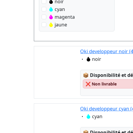
noir
cyan
magenta
jaune
Oki developpeur noir (
Eigenschaft:
noir
Lagerstatus:
📦
Disponibilité et dé
❌
Non livrable
Oki developpeur cyan 
Eigenschaft:
cyan
Lagerstatus:
📦
Disponibilité et dé