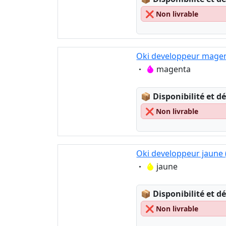
❌
Non livrable
Oki developpeur magen
Eigenschaft:
magenta
Lagerstatus:
📦
Disponibilité et dé
❌
Non livrable
Oki developpeur jaune 
Eigenschaft:
jaune
Lagerstatus:
📦
Disponibilité et dé
❌
Non livrable