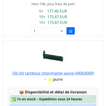
Hors TVA, plus frais de port
5+ 177.46 EUR
10+ 175.67 EUR
15+ 173.87 EUR
Oki kit tambour imprimante jaune (44064009)
Eigenschaft:
jaune
Lagerstatus:
📦
Disponibilité et délai de livraison
✅
7x en stock – Expédition sous 24 heures