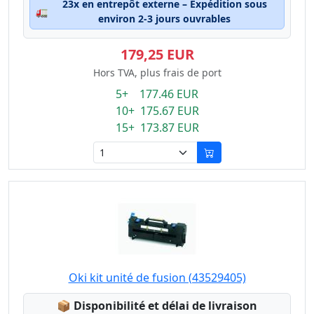
23x en entrepôt externe – Expédition sous
🚛
environ 2-3 jours ouvrables
179,25 EUR
Hors TVA, plus frais de port
5+ 177.46 EUR
10+ 175.67 EUR
15+ 173.87 EUR
Oki kit unité de fusion (43529405)
Lagerstatus:
📦
Disponibilité et délai de livraison