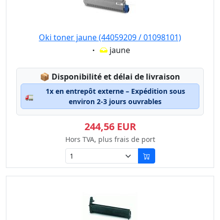
Oki toner jaune (44059209 / 01098101)
Eigenschaft:
jaune
Lagerstatus:
📦
Disponibilité et délai de livraison
1x en entrepôt externe – Expédition sous
🚛
environ 2-3 jours ouvrables
244,56 EUR
Hors TVA, plus frais de port