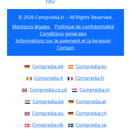
FAQ
© 2026 Compredia.fr – All Rights Reserved.
Mentions légales
Politique de confidentialité
Conditions générales
Informations sur le paiement et la livraison
Contact
Compredia.de
Compredia.es
Compredia.it
Compredia.fr
Compredia.co.uk
Compredia.nl
Compredia.be
Compredia.at
Compredia.eu
Compredia.ch
Compredia.dk
Compredia.se