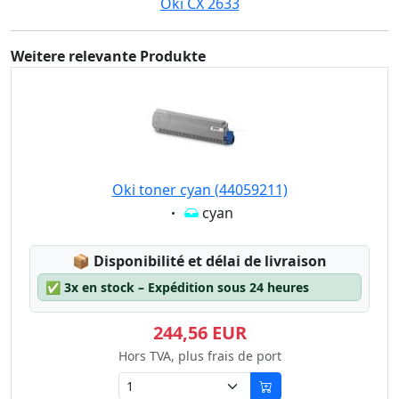
Oki CX 2633
Weitere relevante Produkte
Oki toner cyan (44059211)
Eigenschaft:
cyan
Lagerstatus:
📦
Disponibilité et délai de livraison
✅
3x en stock – Expédition sous 24 heures
244,56 EUR
Hors TVA, plus frais de port