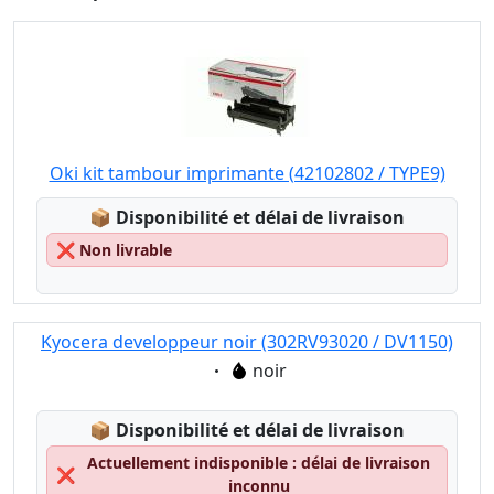
Oki kit tambour imprimante (42102802 / TYPE9)
Lagerstatus:
📦
Disponibilité et délai de livraison
❌
Non livrable
Kyocera developpeur noir (302RV93020 / DV1150)
Eigenschaft:
noir
Lagerstatus:
📦
Disponibilité et délai de livraison
Actuellement indisponible : délai de livraison
❌
inconnu