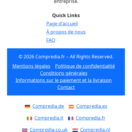
entreprise.
Quick Links
Page d'accueil
À propos de nous
FAQ
© 2026 Compredia.fr – All Rights Reserved.
Mentions légales
Politique de confidentialité
Conditions générales
Informations sur le paiement et la livraison
Contact
Compredia.de
Compredia.es
Compredia.it
Compredia.fr
Compredia.co.uk
Compredia.nl