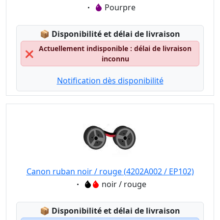
Eigenschaft:
Pourpre
Lagerstatus:
📦
Disponibilité et délai de livraison
Actuellement indisponible : délai de livraison
❌
inconnu
Notification dès disponibilité
Canon ruban noir / rouge (4202A002 / EP102)
Eigenschaft:
noir / rouge
Lagerstatus:
📦
Disponibilité et délai de livraison