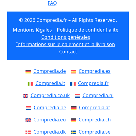
FAQ
© 2026 Compredia.fr – All Rights Reserved.
Mentions légales
Politique de confidentialité
Conditions générales
Informations sur le paiement et la livraison
Contact
Compredia.de
Compredia.es
Compredia.it
Compredia.fr
Compredia.co.uk
Compredia.nl
Compredia.be
Compredia.at
Compredia.eu
Compredia.ch
Compredia.dk
Compredia.se