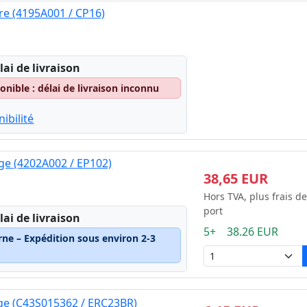
re (4195A001 / CP16)
lai de livraison
nible : délai de livraison inconnu
ibilité
ge (4202A002 / EP102)
38,65 EUR
Hors TVA, plus frais de
port
lai de livraison
5+ 38.26 EUR
rne – Expédition sous environ 2-3
ge (C43S015362 / ERC23BR)