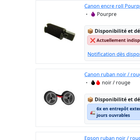
Canon encre roll Pourp
Eigenschaft:
Pourpre
Lagerstatus:
📦
Disponibilité et dé
❌
Actuellement indispo
Notification dès dispon
Canon ruban noir / rou
Eigenschaft:
noir / rouge
Lagerstatus:
📦
Disponibilité et dé
6x en entrepôt exte
🚛
jours ouvrables
Epson ruban noir / rou