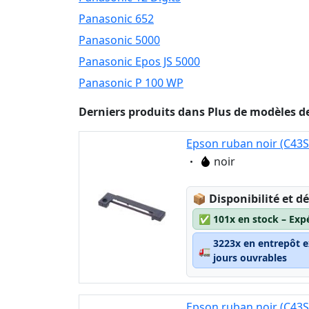
Panasonic 652
Panasonic 5000
Panasonic Epos JS 5000
Panasonic P 100 WP
Derniers produits dans Plus de modèles de
Epson ruban noir (C43
Eigenschaft:
noir
Lagerstatus:
📦
Disponibilité et dé
✅
101x en stock – Exp
3223x en entrepôt e
🚛
jours ouvrables
Epson ruban noir (C43