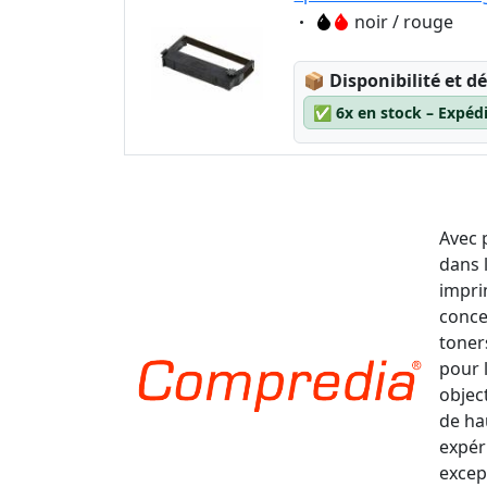
Eigenschaft:
noir / rouge
Lagerstatus:
📦
Disponibilité et dé
✅
6x en stock – Expéd
Avec 
dans 
impri
conce
toner
pour 
object
de ha
expér
excep