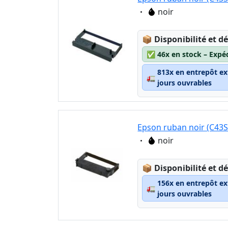
Eigenschaft:
noir
Lagerstatus:
📦
Disponibilité et dé
✅
46x en stock – Expé
813x en entrepôt ex
🚛
jours ouvrables
Epson ruban noir (C43
Eigenschaft:
noir
Lagerstatus:
📦
Disponibilité et dé
156x en entrepôt ex
🚛
jours ouvrables