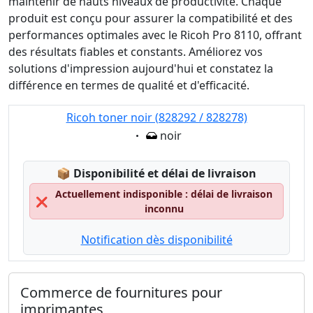
maintenir de hauts niveaux de productivité. Chaque
produit est conçu pour assurer la compatibilité et des
performances optimales avec le Ricoh Pro 8110, offrant
des résultats fiables et constants. Améliorez vos
solutions d'impression aujourd'hui et constatez la
différence en termes de qualité et d'efficacité.
Ricoh toner noir (828292 / 828278)
Eigenschaft:
noir
Lagerstatus:
📦
Disponibilité et délai de livraison
Actuellement indisponible : délai de livraison
❌
inconnu
Notification dès disponibilité
Commerce de fournitures pour
imprimantes