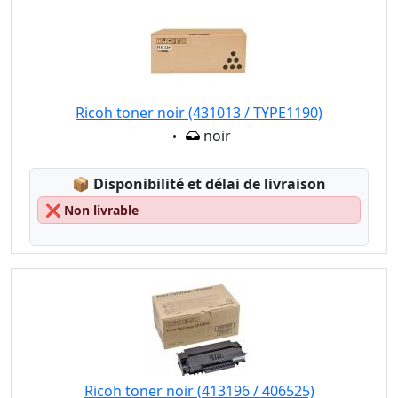
Ricoh toner noir (431013 / TYPE1190)
Eigenschaft:
noir
Lagerstatus:
📦
Disponibilité et délai de livraison
❌
Non livrable
Ricoh toner noir (413196 / 406525)