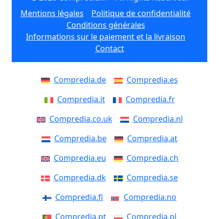
Mentions légales
Politique de confidentialité
Conditions générales
Informations sur le paiement et la livraison
Contact
Compredia.de
Compredia.es
Compredia.it
Compredia.fr
Compredia.co.uk
Compredia.nl
Compredia.be
Compredia.at
Compredia.eu
Compredia.ch
Compredia.dk
Compredia.se
Compredia.fi
Compredia.no
Compredia.pt
Compredia.pl