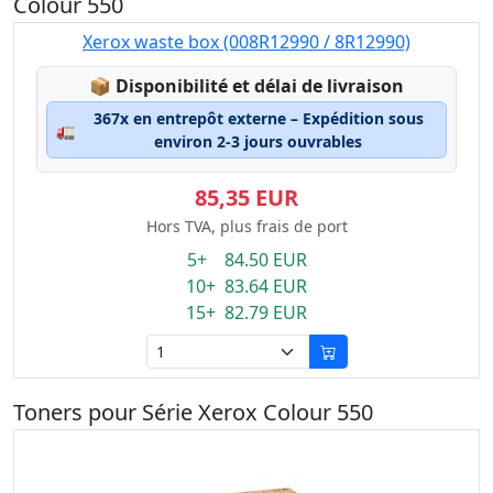
Colour 550
Xerox waste box (008R12990 / 8R12990)
Lagerstatus:
📦
Disponibilité et délai de livraison
367x en entrepôt externe – Expédition sous
🚛
environ 2-3 jours ouvrables
85,35 EUR
Hors TVA, plus frais de port
5+ 84.50 EUR
10+ 83.64 EUR
15+ 82.79 EUR
Toners pour Série Xerox Colour 550