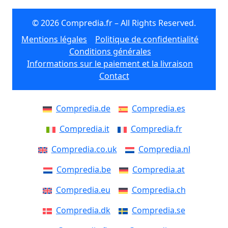
© 2026 Compredia.fr – All Rights Reserved.
Mentions légales
Politique de confidentialité
Conditions générales
Informations sur le paiement et la livraison
Contact
Compredia.de
Compredia.es
Compredia.it
Compredia.fr
Compredia.co.uk
Compredia.nl
Compredia.be
Compredia.at
Compredia.eu
Compredia.ch
Compredia.dk
Compredia.se