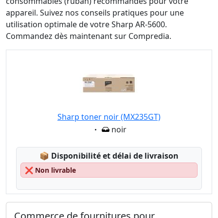
consommables (ruban) recommandés pour votre
appareil. Suivez nos conseils pratiques pour une
utilisation optimale de votre Sharp AR-5600.
Commandez dès maintenant sur Compredia.
Sharp toner noir (MX235GT)
Eigenschaft:
noir
Lagerstatus:
📦
Disponibilité et délai de livraison
❌
Non livrable
Commerce de fournitures pour