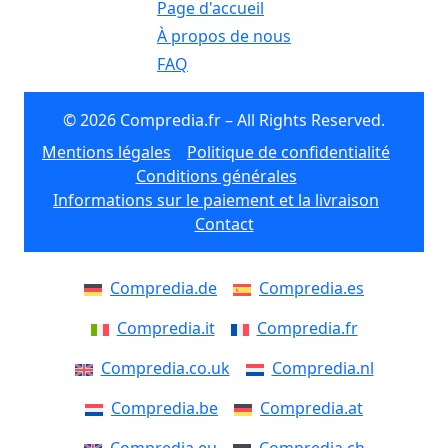
Page d'accueil
À propos de nous
FAQ
© 2026 Compredia.fr – All Rights Reserved.
Mentions légales
Politique de confidentialité
Conditions générales
Informations sur le paiement et la livraison
Contact
Compredia.de
Compredia.es
Compredia.it
Compredia.fr
Compredia.co.uk
Compredia.nl
Compredia.be
Compredia.at