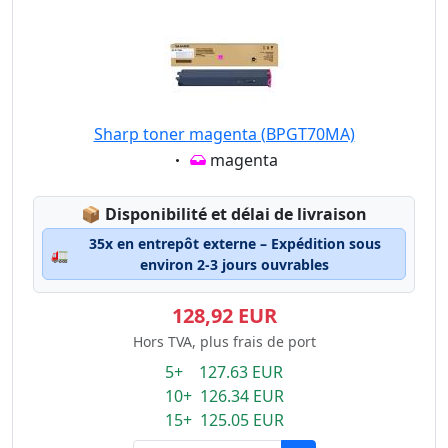
Sharp toner magenta (BPGT70MA)
Eigenschaft:
magenta
Lagerstatus:
📦
Disponibilité et délai de livraison
35x en entrepôt externe – Expédition sous
🚛
environ 2-3 jours ouvrables
128,92 EUR
Hors TVA, plus frais de port
5+ 127.63 EUR
10+ 126.34 EUR
15+ 125.05 EUR