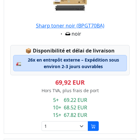
Sharp toner noir (BPGT70BA)
Eigenschaft:
noir
Lagerstatus:
📦
Disponibilité et délai de livraison
26x en entrepôt externe – Expédition sous
🚛
environ 2-3 jours ouvrables
69,92 EUR
Hors TVA, plus frais de port
5+ 69.22 EUR
10+ 68.52 EUR
15+ 67.82 EUR