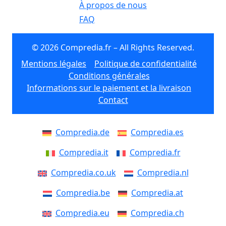
À propos de nous
FAQ
© 2026 Compredia.fr – All Rights Reserved.
Mentions légales
Politique de confidentialité
Conditions générales
Informations sur le paiement et la livraison
Contact
Compredia.de
Compredia.es
Compredia.it
Compredia.fr
Compredia.co.uk
Compredia.nl
Compredia.be
Compredia.at
Compredia.eu
Compredia.ch