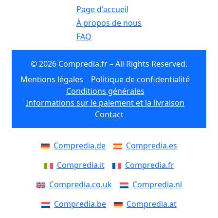
Page d'accueil
À propos de nous
FAQ
© 2026 Compredia.fr – All Rights Reserved.
Mentions légales
Politique de confidentialité
Conditions générales
Informations sur le paiement et la livraison
Contact
Compredia.de
Compredia.es
Compredia.it
Compredia.fr
Compredia.co.uk
Compredia.nl
Compredia.be
Compredia.at