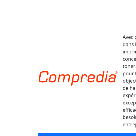
Avec 
dans 
impri
conce
toner
pour 
object
de ha
expér
excep
effic
besoi
entre