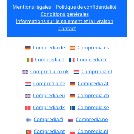
Mentions légales
Politique de confidentialité
Conditions générales
Informations sur le paiement et la livraison
Contact
Compredia.de
Compredia.es
Compredia.it
Compredia.fr
Compredia.co.uk
Compredia.nl
Compredia.be
Compredia.at
Compredia.eu
Compredia.ch
Compredia.dk
Compredia.se
Compredia.fi
Compredia.no
Compredia.pt
Compredia.pl