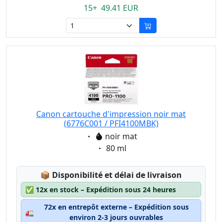
15+ 49.41 EUR
Canon cartouche d'impression noir mat
(6776C001 / PFI4100MBK)
Eigenschaft:
noir mat
Eigenschaft:
80 ml
Lagerstatus:
📦
Disponibilité et délai de livraison
✅
12x en stock – Expédition sous 24 heures
72x en entrepôt externe – Expédition sous
🚛
environ 2-3 jours ouvrables