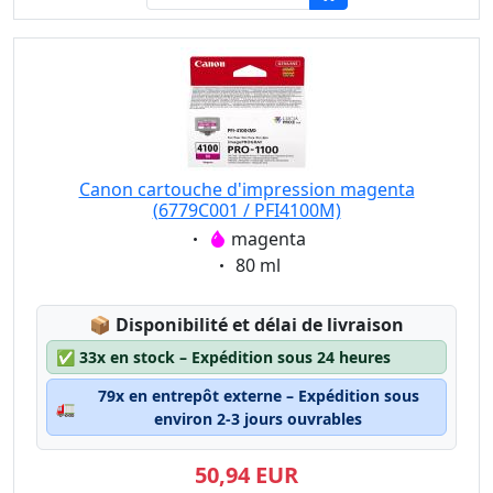
Canon cartouche d'impression magenta
(6779C001 / PFI4100M)
Eigenschaft:
magenta
Eigenschaft:
80 ml
Lagerstatus:
📦
Disponibilité et délai de livraison
✅
33x en stock – Expédition sous 24 heures
79x en entrepôt externe – Expédition sous
🚛
environ 2-3 jours ouvrables
50,94 EUR