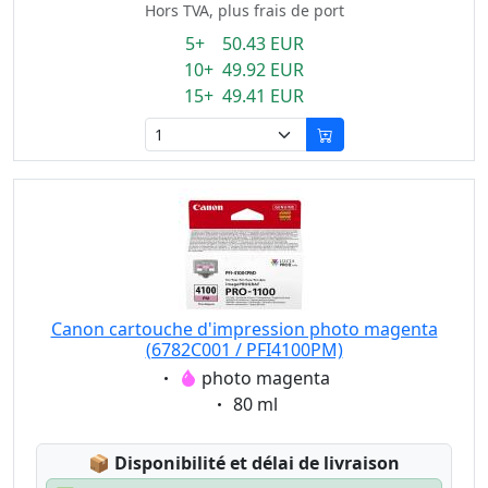
Hors TVA, plus frais de port
5+ 50.43 EUR
10+ 49.92 EUR
15+ 49.41 EUR
Canon cartouche d'impression photo magenta
(6782C001 / PFI4100PM)
Eigenschaft:
photo magenta
Eigenschaft:
80 ml
Lagerstatus:
📦
Disponibilité et délai de livraison