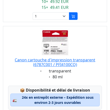
10+ 49.92 EUR
15+ 49.41 EUR
Canon cartouche d'impression transparent
(6787C001 / PFI4100CO)
Eigenschaft:
transparent
Eigenschaft:
80 ml
Lagerstatus:
📦
Disponibilité et délai de livraison
24x en entrepôt externe – Expédition sous
🚛
environ 2-3 jours ouvrables