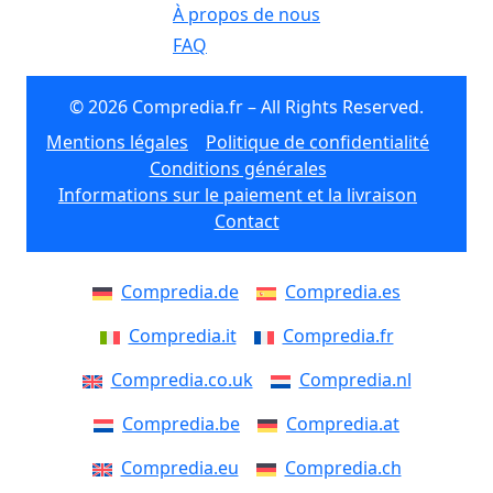
À propos de nous
FAQ
© 2026 Compredia.fr – All Rights Reserved.
Mentions légales
Politique de confidentialité
Conditions générales
Informations sur le paiement et la livraison
Contact
Compredia.de
Compredia.es
Compredia.it
Compredia.fr
Compredia.co.uk
Compredia.nl
Compredia.be
Compredia.at
Compredia.eu
Compredia.ch