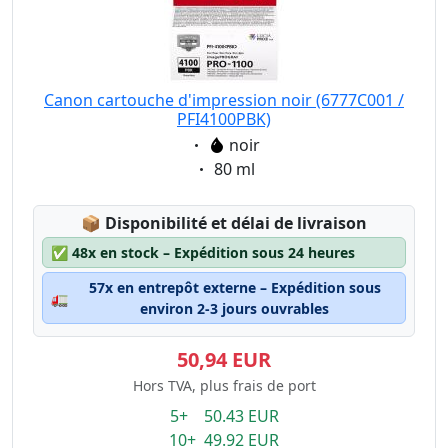
Canon cartouche d'impression noir (6777C001 /
PFI4100PBK)
Eigenschaft:
noir
Eigenschaft:
80 ml
Lagerstatus:
📦
Disponibilité et délai de livraison
✅
48x en stock – Expédition sous 24 heures
57x en entrepôt externe – Expédition sous
🚛
environ 2-3 jours ouvrables
50,94 EUR
Hors TVA, plus frais de port
5+ 50.43 EUR
10+ 49.92 EUR