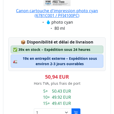
Canon cartouche d'impression photo cyan
(6781C001 / PFI4100PC)
Eigenschaft:
photo cyan
Eigenschaft:
80 ml
Lagerstatus:
📦
Disponibilité et délai de livraison
✅
39x en stock – Expédition sous 24 heures
19x en entrepôt externe – Expédition sous
🚛
environ 2-3 jours ouvrables
50,94 EUR
Hors TVA, plus frais de port
5+ 50.43 EUR
10+ 49.92 EUR
15+ 49.41 EUR