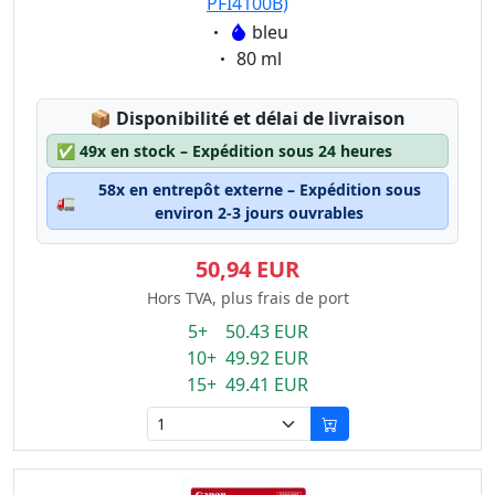
PFI4100B)
Eigenschaft:
bleu
Eigenschaft:
80 ml
Lagerstatus:
📦
Disponibilité et délai de livraison
✅
49x en stock – Expédition sous 24 heures
58x en entrepôt externe – Expédition sous
🚛
environ 2-3 jours ouvrables
50,94 EUR
Hors TVA, plus frais de port
5+ 50.43 EUR
10+ 49.92 EUR
15+ 49.41 EUR