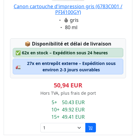
Canon cartouche d'impression gris (6783C001 /
PFI4100GY)
Eigenschaft:
gris
Eigenschaft:
80 ml
Lagerstatus:
📦
Disponibilité et délai de livraison
✅
62x en stock – Expédition sous 24 heures
27x en entrepôt externe – Expédition sous
🚛
environ 2-3 jours ouvrables
50,94 EUR
Hors TVA, plus frais de port
5+ 50.43 EUR
10+ 49.92 EUR
15+ 49.41 EUR