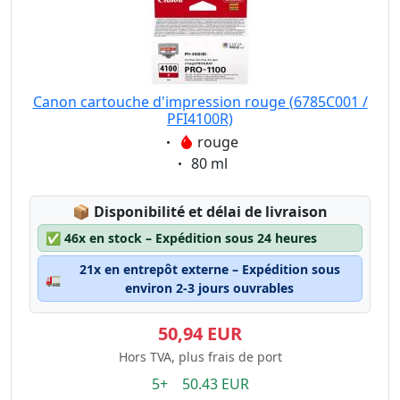
Canon cartouche d'impression rouge (6785C001 /
PFI4100R)
Eigenschaft:
rouge
Eigenschaft:
80 ml
Lagerstatus:
📦
Disponibilité et délai de livraison
✅
46x en stock – Expédition sous 24 heures
21x en entrepôt externe – Expédition sous
🚛
environ 2-3 jours ouvrables
50,94 EUR
Hors TVA, plus frais de port
5+ 50.43 EUR