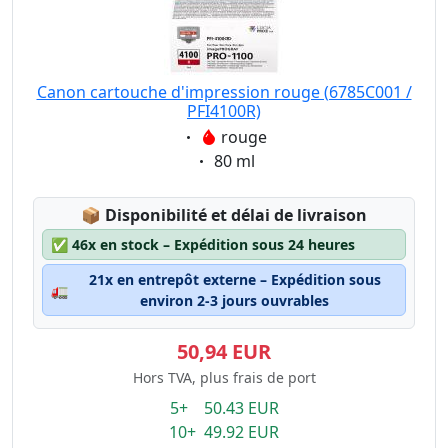
Canon cartouche d'impression rouge (6785C001 /
PFI4100R)
Eigenschaft:
rouge
Eigenschaft:
80 ml
Lagerstatus:
📦
Disponibilité et délai de livraison
✅
46x en stock – Expédition sous 24 heures
21x en entrepôt externe – Expédition sous
🚛
environ 2-3 jours ouvrables
50,94 EUR
Hors TVA, plus frais de port
5+ 50.43 EUR
10+ 49.92 EUR