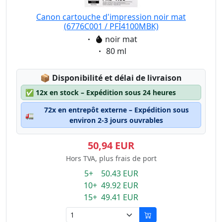
Canon cartouche d'impression noir mat
(6776C001 / PFI4100MBK)
Eigenschaft:
noir mat
Eigenschaft:
80 ml
Lagerstatus:
📦
Disponibilité et délai de livraison
✅
12x en stock – Expédition sous 24 heures
72x en entrepôt externe – Expédition sous
🚛
environ 2-3 jours ouvrables
50,94 EUR
Hors TVA, plus frais de port
5+ 50.43 EUR
10+ 49.92 EUR
15+ 49.41 EUR