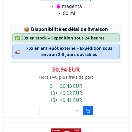
Eigenschaft:
magenta
Eigenschaft:
80 ml
Lagerstatus:
📦
Disponibilité et délai de livraison
✅
33x en stock – Expédition sous 24 heures
75x en entrepôt externe – Expédition sous
🚛
environ 2-3 jours ouvrables
50,94 EUR
Hors TVA, plus frais de port
5+ 50.43 EUR
10+ 49.92 EUR
15+ 49.41 EUR