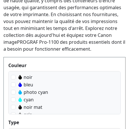
de haute qualité, y compris des conteneurs d'encre
usagée, qui garantissent des performances optimales
de votre imprimante. En choisissant nos fournitures,
vous pouvez maintenir la qualité de vos impressions
tout en minimisant les temps d'arrêt. Explorez notre
collection dès aujourd'hui et équipez votre Canon
imagePROGRAF Pro-1100 des produits essentiels dont il
a besoin pour fonctionner efficacement.
Produktfilter
Couleur
noir
bleu
photo cyan
cyan
noir mat
gris
rouge
Type