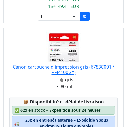
15+ 49.41 EUR
Canon cartouche d'impression gris (6783C001 /
PFI4100GY)
Eigenschaft:
gris
Eigenschaft:
80 ml
Lagerstatus:
📦
Disponibilité et délai de livraison
✅
62x en stock – Expédition sous 24 heures
23x en entrepôt externe – Expédition sous
🚛
environ 2-3 jours ouvrables