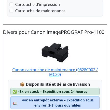
magenta
Cartouche d'impression
photo magenta
Cartouche de maintenance
jaune
transparent
gris clair
Divers pour Canon imagePROGRAF Pro-1100
Canon cartouche de maintenance (0628C002 /
MC20)
Lagerstatus:
📦
Disponibilité et délai de livraison
✅
48x en stock – Expédition sous 24 heures
44x en entrepôt externe – Expédition sous
🚛
environ 2-3 jours ouvrables