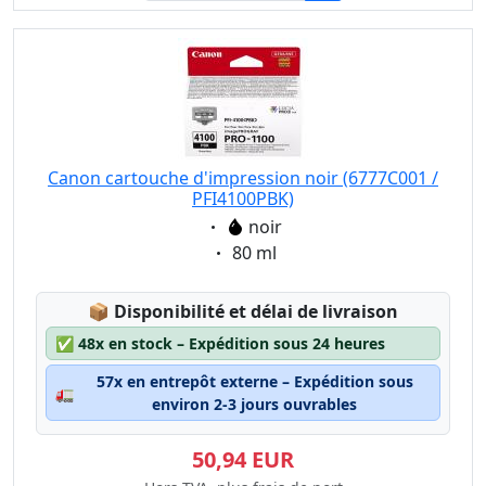
Canon cartouche d'impression noir (6777C001 /
PFI4100PBK)
Eigenschaft:
noir
Eigenschaft:
80 ml
Lagerstatus:
📦
Disponibilité et délai de livraison
✅
48x en stock – Expédition sous 24 heures
57x en entrepôt externe – Expédition sous
🚛
environ 2-3 jours ouvrables
50,94 EUR