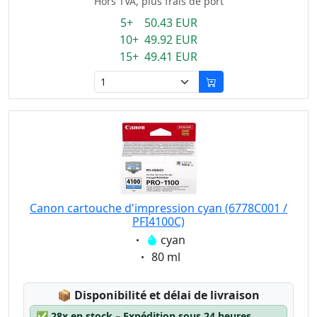
Hors TVA, plus frais de port
5+ 50.43 EUR
10+ 49.92 EUR
15+ 49.41 EUR
Canon cartouche d'impression cyan (6778C001 /
PFI4100C)
Eigenschaft:
cyan
Eigenschaft:
80 ml
Lagerstatus:
📦
Disponibilité et délai de livraison
✅
28x en stock – Expédition sous 24 heures