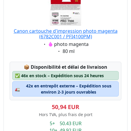
Canon cartouche d'impression photo magenta
(6782C001 / PFI4100PM)
Eigenschaft:
photo magenta
Eigenschaft:
80 ml
Lagerstatus:
📦
Disponibilité et délai de livraison
✅
46x en stock – Expédition sous 24 heures
42x en entrepôt externe – Expédition sous
🚛
environ 2-3 jours ouvrables
50,94 EUR
Hors TVA, plus frais de port
5+ 50.43 EUR
10+ 49.92 EUR