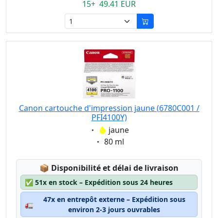
15+ 49.41 EUR
Canon cartouche d'impression jaune (6780C001 /
PFI4100Y)
Eigenschaft:
jaune
Eigenschaft:
80 ml
Lagerstatus:
📦
Disponibilité et délai de livraison
✅
51x en stock – Expédition sous 24 heures
47x en entrepôt externe – Expédition sous
🚛
environ 2-3 jours ouvrables