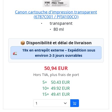
Canon cartouche d'impression transparent
(6787C001 / PFI4100CO)
Eigenschaft:
transparent
Eigenschaft:
80 ml
Lagerstatus:
📦
Disponibilité et délai de livraison
19x en entrepôt externe – Expédition sous
🚛
environ 2-3 jours ouvrables
50,94 EUR
Hors TVA, plus frais de port
5+ 50.43 EUR
10+ 49.92 EUR
15+ 49.41 EUR