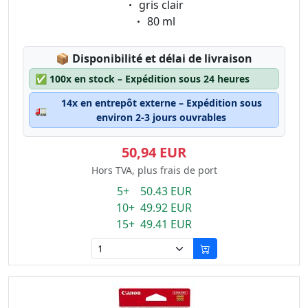
Eigenschaft:
gris clair
Eigenschaft:
80 ml
Lagerstatus:
📦
Disponibilité et délai de livraison
✅
100x en stock – Expédition sous 24 heures
14x en entrepôt externe – Expédition sous
🚛
environ 2-3 jours ouvrables
50,94 EUR
Hors TVA, plus frais de port
5+ 50.43 EUR
10+ 49.92 EUR
15+ 49.41 EUR