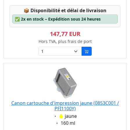
Lagerstatus:
📦
Disponibilité et délai de livraison
✅
2x en stock – Expédition sous 24 heures
147,77 EUR
Hors TVA, plus frais de port
Canon cartouche d'impression jaune (0853C001 /
PFI1100Y)
Eigenschaft:
jaune
Eigenschaft:
160 ml