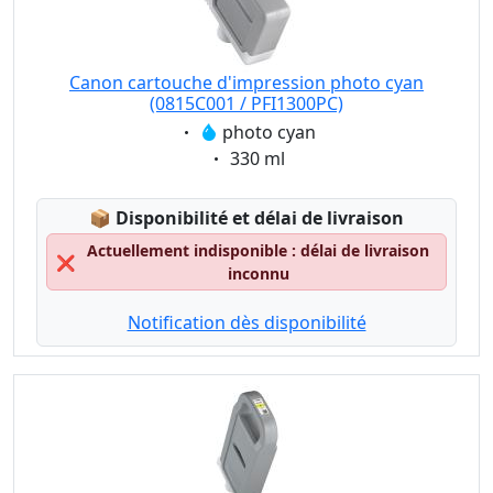
Canon cartouche d'impression photo cyan
(0815C001 / PFI1300PC)
Eigenschaft:
photo cyan
Eigenschaft:
330 ml
Lagerstatus:
📦
Disponibilité et délai de livraison
Actuellement indisponible : délai de livraison
❌
inconnu
Notification dès disponibilité