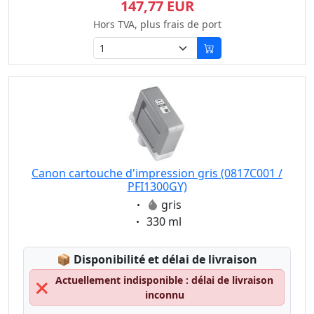
147,77 EUR
Hors TVA, plus frais de port
Canon cartouche d'impression gris (0817C001 /
PFI1300GY)
Eigenschaft:
gris
Eigenschaft:
330 ml
Lagerstatus:
📦
Disponibilité et délai de livraison
Actuellement indisponible : délai de livraison
❌
inconnu