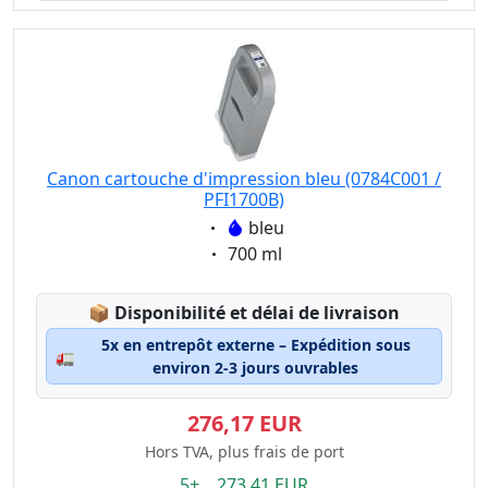
Canon cartouche d'impression bleu (0784C001 /
PFI1700B)
Eigenschaft:
bleu
Eigenschaft:
700 ml
Lagerstatus:
📦
Disponibilité et délai de livraison
5x en entrepôt externe – Expédition sous
🚛
environ 2-3 jours ouvrables
276,17 EUR
Hors TVA, plus frais de port
5+ 273.41 EUR