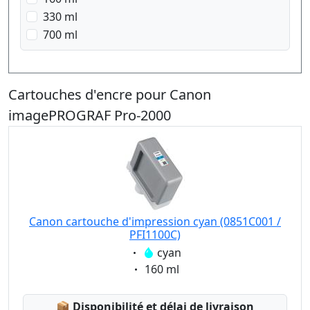
330 ml
700 ml
Cartouches d'encre pour Canon
imagePROGRAF Pro-2000
Canon cartouche d'impression cyan (0851C001 /
PFI1100C)
Eigenschaft:
cyan
Eigenschaft:
160 ml
Lagerstatus:
📦
Disponibilité et délai de livraison