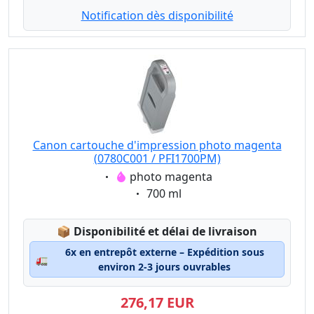
Notification dès disponibilité
Canon cartouche d'impression photo magenta
(0780C001 / PFI1700PM)
Eigenschaft:
photo magenta
Eigenschaft:
700 ml
Lagerstatus:
📦
Disponibilité et délai de livraison
6x en entrepôt externe – Expédition sous
🚛
environ 2-3 jours ouvrables
276,17 EUR