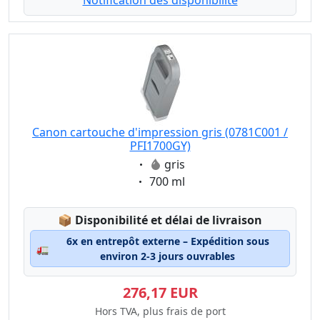
Notification dès disponibilité
Canon cartouche d'impression gris (0781C001 /
PFI1700GY)
Eigenschaft:
gris
Eigenschaft:
700 ml
Lagerstatus:
📦
Disponibilité et délai de livraison
6x en entrepôt externe – Expédition sous
🚛
environ 2-3 jours ouvrables
276,17 EUR
Hors TVA, plus frais de port