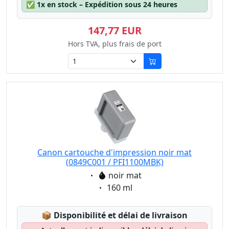
✅
1x en stock – Expédition sous 24 heures
147,77 EUR
Hors TVA, plus frais de port
Canon cartouche d'impression noir mat
(0849C001 / PFI1100MBK)
Eigenschaft:
noir mat
Eigenschaft:
160 ml
Lagerstatus:
📦
Disponibilité et délai de livraison