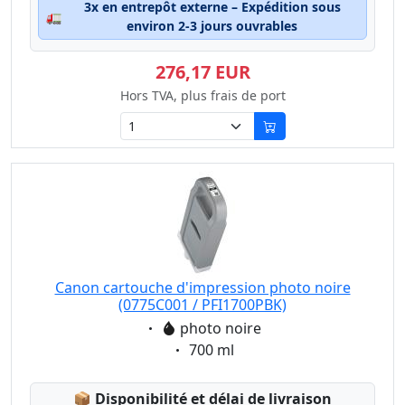
3x en entrepôt externe – Expédition sous
🚛
environ 2-3 jours ouvrables
276,17 EUR
Hors TVA, plus frais de port
Canon cartouche d'impression photo noire
(0775C001 / PFI1700PBK)
Eigenschaft:
photo noire
Eigenschaft:
700 ml
Lagerstatus:
📦
Disponibilité et délai de livraison