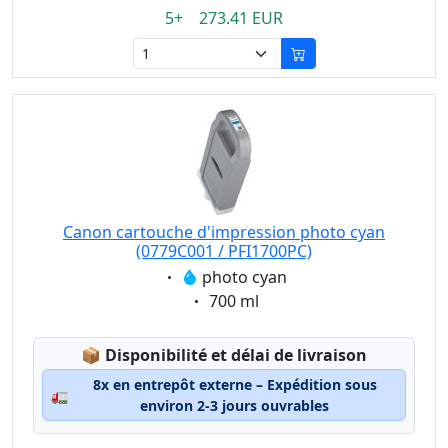
5+ 273.41 EUR
Canon cartouche d'impression photo cyan
(0779C001 / PFI1700PC)
Eigenschaft:
photo cyan
Eigenschaft:
700 ml
Lagerstatus:
📦
Disponibilité et délai de livraison
8x en entrepôt externe – Expédition sous
🚛
environ 2-3 jours ouvrables