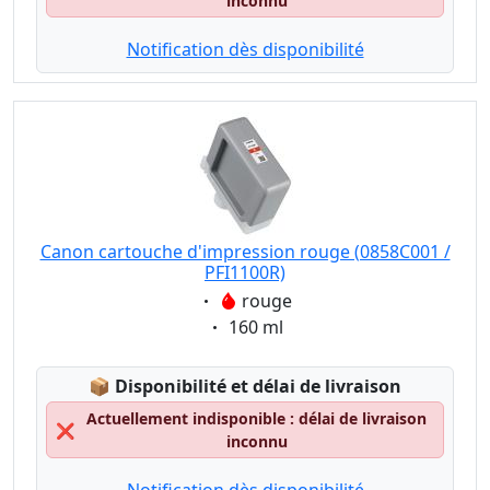
inconnu
Notification dès disponibilité
Canon cartouche d'impression rouge (0858C001 /
PFI1100R)
Eigenschaft:
rouge
Eigenschaft:
160 ml
Lagerstatus:
📦
Disponibilité et délai de livraison
Actuellement indisponible : délai de livraison
❌
inconnu