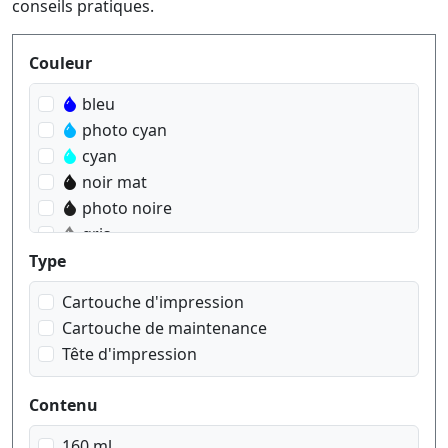
conseils pratiques.
Produktfilter
Couleur
bleu
photo cyan
cyan
noir mat
photo noire
gris
rouge
Type
magenta
Cartouche d'impression
photo magenta
Cartouche de maintenance
jaune
Tête d'impression
transparent
gris clair
Contenu
160 ml