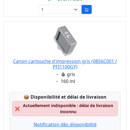
Canon cartouche d'impression gris (0856C001 /
PFI1100GY)
Eigenschaft:
gris
Eigenschaft:
160 ml
Lagerstatus:
📦
Disponibilité et délai de livraison
Actuellement indisponible : délai de livraison
❌
inconnu
Notification dès disponibilité