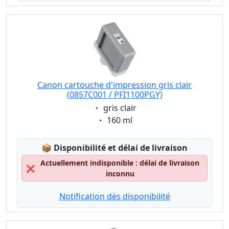
Canon cartouche d'impression gris clair
(0857C001 / PFI1100PGY)
Eigenschaft:
gris clair
Eigenschaft:
160 ml
Lagerstatus:
📦
Disponibilité et délai de livraison
Actuellement indisponible : délai de livraison
❌
inconnu
Notification dès disponibilité