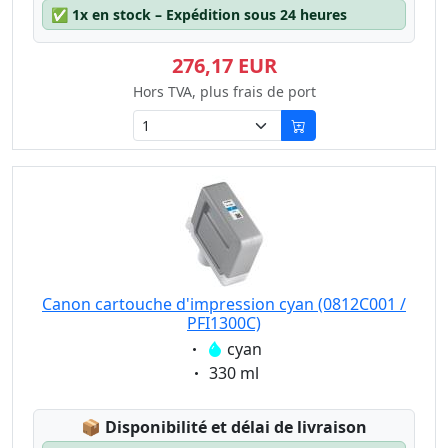
✅
1x en stock – Expédition sous 24 heures
276,17 EUR
Hors TVA, plus frais de port
Canon cartouche d'impression cyan (0812C001 /
PFI1300C)
Eigenschaft:
cyan
Eigenschaft:
330 ml
Lagerstatus:
📦
Disponibilité et délai de livraison