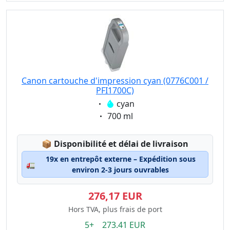
Canon cartouche d'impression cyan (0776C001 /
PFI1700C)
Eigenschaft:
cyan
Eigenschaft:
700 ml
Lagerstatus:
📦
Disponibilité et délai de livraison
19x en entrepôt externe – Expédition sous
🚛
environ 2-3 jours ouvrables
276,17 EUR
Hors TVA, plus frais de port
5+ 273.41 EUR