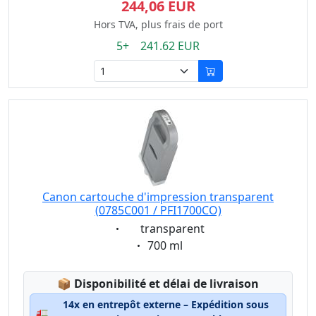
244,06 EUR
Hors TVA, plus frais de port
5+ 241.62 EUR
Canon cartouche d'impression transparent
(0785C001 / PFI1700CO)
Eigenschaft:
transparent
Eigenschaft:
700 ml
Lagerstatus:
📦
Disponibilité et délai de livraison
14x en entrepôt externe – Expédition sous
🚛