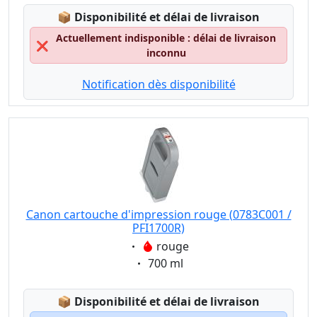
Lagerstatus:
📦
Disponibilité et délai de livraison
Actuellement indisponible : délai de livraison
❌
inconnu
Notification dès disponibilité
Canon cartouche d'impression rouge (0783C001 /
PFI1700R)
Eigenschaft:
rouge
Eigenschaft:
700 ml
Lagerstatus:
📦
Disponibilité et délai de livraison