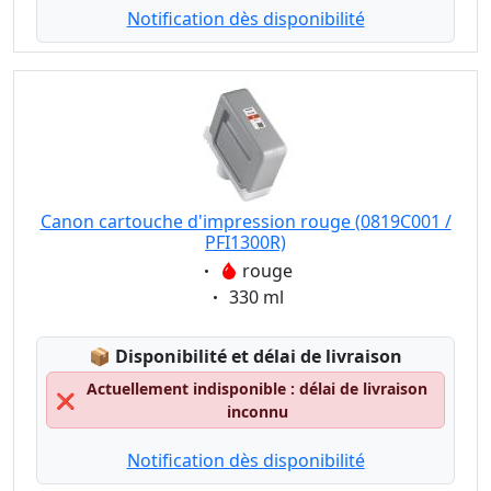
Notification dès disponibilité
Canon cartouche d'impression rouge (0819C001 /
PFI1300R)
Eigenschaft:
rouge
Eigenschaft:
330 ml
Lagerstatus:
📦
Disponibilité et délai de livraison
Actuellement indisponible : délai de livraison
❌
inconnu
Notification dès disponibilité