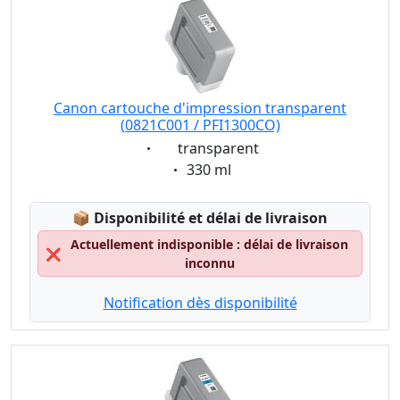
Canon cartouche d'impression transparent
(0821C001 / PFI1300CO)
Eigenschaft:
transparent
Eigenschaft:
330 ml
Lagerstatus:
📦
Disponibilité et délai de livraison
Actuellement indisponible : délai de livraison
❌
inconnu
Notification dès disponibilité