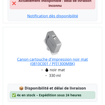
Actuellement indisponible : délai de livraison
❌
inconnu
Notification dès disponibilité
Canon cartouche d'impression noir mat
(0810C001 / PFI1300MBK)
Eigenschaft:
noir mat
Eigenschaft:
330 ml
Lagerstatus:
📦
Disponibilité et délai de livraison
✅
4x en stock – Expédition sous 24 heures