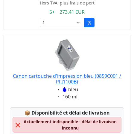
Hors TVA, plus frais de port
5+ 273.41 EUR
Canon cartouche d'impression bleu (0859C001 /
PFI1100B)
Eigenschaft:
bleu
Eigenschaft:
160 ml
Lagerstatus:
📦
Disponibilité et délai de livraison
Actuellement indisponible : délai de livraison
❌
inconnu