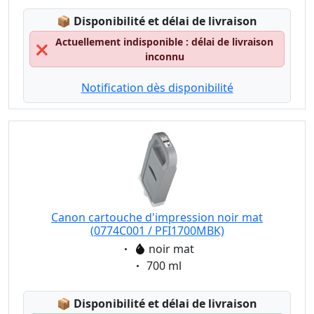
Lagerstatus:
📦
Disponibilité et délai de livraison
Actuellement indisponible : délai de livraison
❌
inconnu
Notification dès disponibilité
Canon cartouche d'impression noir mat
(0774C001 / PFI1700MBK)
Eigenschaft:
noir mat
Eigenschaft:
700 ml
Lagerstatus:
📦
Disponibilité et délai de livraison