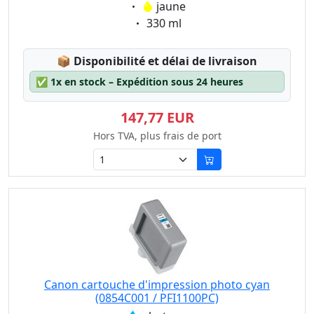
Eigenschaft:
jaune
Eigenschaft:
330 ml
Lagerstatus:
📦
Disponibilité et délai de livraison
✅
1x en stock – Expédition sous 24 heures
147,77 EUR
Hors TVA, plus frais de port
Canon cartouche d'impression photo cyan
(0854C001 / PFI1100PC)