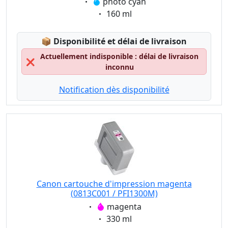
Eigenschaft:
photo cyan
Eigenschaft:
160 ml
Lagerstatus:
📦
Disponibilité et délai de livraison
Actuellement indisponible : délai de livraison
❌
inconnu
Notification dès disponibilité
Canon cartouche d'impression magenta
(0813C001 / PFI1300M)
Eigenschaft:
magenta
Eigenschaft:
330 ml