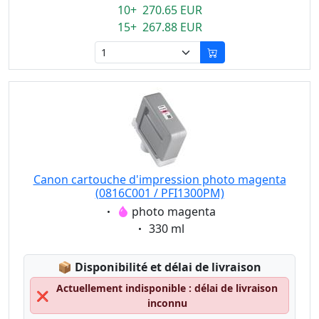
10+ 270.65 EUR
15+ 267.88 EUR
Canon cartouche d'impression photo magenta
(0816C001 / PFI1300PM)
Eigenschaft:
photo magenta
Eigenschaft:
330 ml
Lagerstatus:
📦
Disponibilité et délai de livraison
Actuellement indisponible : délai de livraison
❌
inconnu