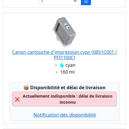
Canon cartouche d'impression cyan (0851C001 /
PFI1100C)
Eigenschaft:
cyan
Eigenschaft:
160 ml
Lagerstatus:
📦
Disponibilité et délai de livraison
Actuellement indisponible : délai de livraison
❌
inconnu
Notification dès disponibilité