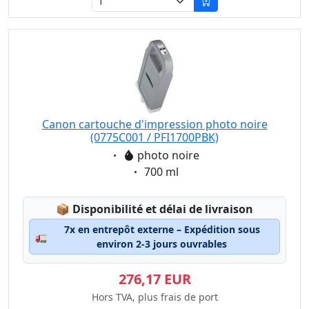
Canon cartouche d'impression photo noire
(0775C001 / PFI1700PBK)
Eigenschaft:
photo noire
Eigenschaft:
700 ml
Lagerstatus:
📦
Disponibilité et délai de livraison
7x en entrepôt externe – Expédition sous
🚛
environ 2-3 jours ouvrables
276,17 EUR
Hors TVA, plus frais de port