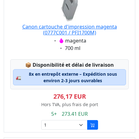
Canon cartouche d'impression magenta
(0777C001 / PFI1700M)
Eigenschaft:
magenta
Eigenschaft:
700 ml
Lagerstatus:
📦
Disponibilité et délai de livraison
8x en entrepôt externe – Expédition sous
🚛
environ 2-3 jours ouvrables
276,17 EUR
Hors TVA, plus frais de port
5+ 273.41 EUR