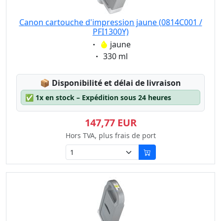
Canon cartouche d'impression jaune (0814C001 /
PFI1300Y)
Eigenschaft:
jaune
Eigenschaft:
330 ml
Lagerstatus:
📦
Disponibilité et délai de livraison
✅
1x en stock – Expédition sous 24 heures
147,77 EUR
Hors TVA, plus frais de port