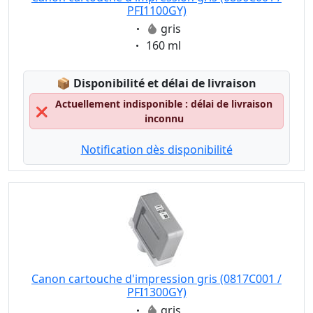
PFI1100GY)
Eigenschaft:
gris
Eigenschaft:
160 ml
Lagerstatus:
📦
Disponibilité et délai de livraison
Actuellement indisponible : délai de livraison
❌
inconnu
Notification dès disponibilité
Canon cartouche d'impression gris (0817C001 /
PFI1300GY)
Eigenschaft:
gris