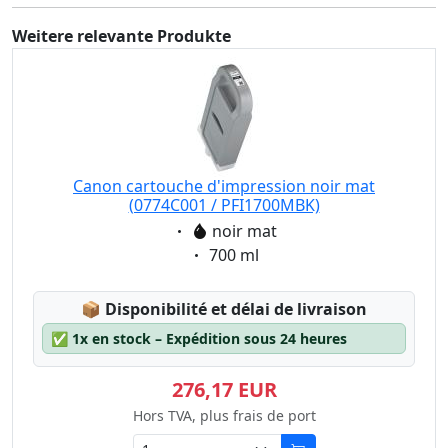
Weitere relevante Produkte
Canon cartouche d'impression noir mat
(0774C001 / PFI1700MBK)
Eigenschaft:
noir mat
Eigenschaft:
700 ml
Lagerstatus:
📦
Disponibilité et délai de livraison
✅
1x en stock – Expédition sous 24 heures
276,17 EUR
Hors TVA, plus frais de port