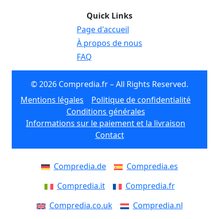
Quick Links
Page d'accueil
À propos de nous
FAQ
© 2026 Compredia.fr – All Rights Reserved.
Mentions légales
Politique de confidentialité
Conditions générales
Informations sur le paiement et la livraison
Contact
Compredia.de
Compredia.es
Compredia.it
Compredia.fr
Compredia.co.uk
Compredia.nl