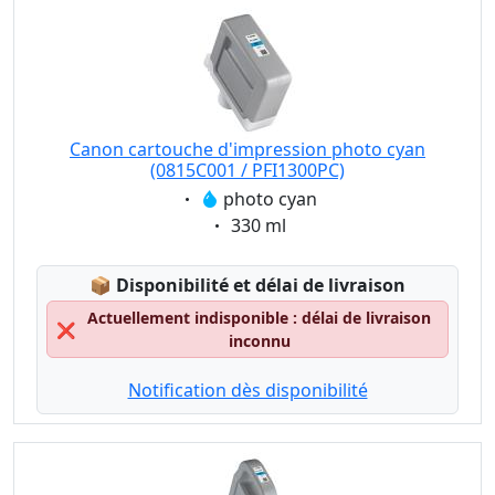
Canon cartouche d'impression photo cyan
(0815C001 / PFI1300PC)
Eigenschaft:
photo cyan
Eigenschaft:
330 ml
Lagerstatus:
📦
Disponibilité et délai de livraison
Actuellement indisponible : délai de livraison
❌
inconnu
Notification dès disponibilité