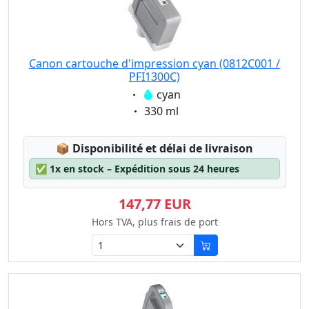
Canon cartouche d'impression cyan (0812C001 /
PFI1300C)
Eigenschaft:
cyan
Eigenschaft:
330 ml
Lagerstatus:
📦
Disponibilité et délai de livraison
✅
1x en stock – Expédition sous 24 heures
147,77 EUR
Hors TVA, plus frais de port