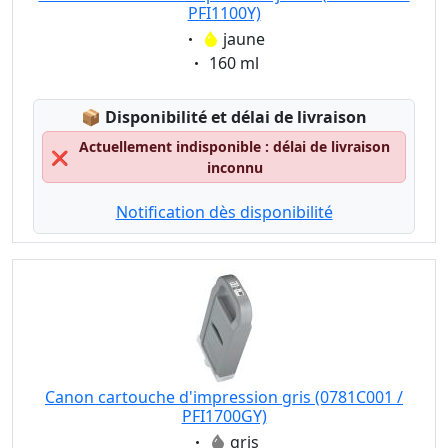
PFI1100Y)
Eigenschaft:
jaune
Eigenschaft:
160 ml
Lagerstatus:
📦
Disponibilité et délai de livraison
Actuellement indisponible : délai de livraison
❌
inconnu
Notification dès disponibilité
Canon cartouche d'impression gris (0781C001 /
PFI1700GY)
Eigenschaft:
gris