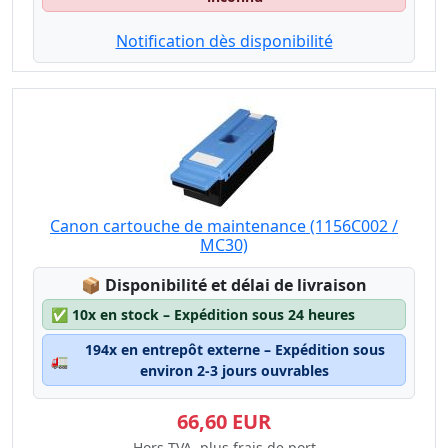
Notification dès disponibilité
Canon cartouche de maintenance (1156C002 /
MC30)
Lagerstatus:
📦
Disponibilité et délai de livraison
✅
10x en stock – Expédition sous 24 heures
194x en entrepôt externe – Expédition sous
🚛
environ 2-3 jours ouvrables
66,60 EUR
Hors TVA, plus frais de port