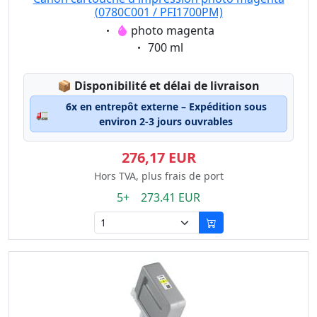
(0780C001 / PFI1700PM)
Eigenschaft:
photo magenta
Eigenschaft:
700 ml
Lagerstatus:
📦
Disponibilité et délai de livraison
6x en entrepôt externe – Expédition sous
🚛
environ 2-3 jours ouvrables
276,17 EUR
Hors TVA, plus frais de port
5+ 273.41 EUR