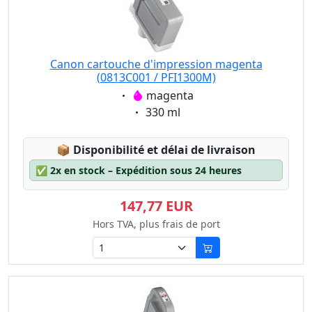
Canon cartouche d'impression magenta
(0813C001 / PFI1300M)
Eigenschaft:
magenta
Eigenschaft:
330 ml
Lagerstatus:
📦
Disponibilité et délai de livraison
✅
2x en stock – Expédition sous 24 heures
147,77 EUR
Hors TVA, plus frais de port