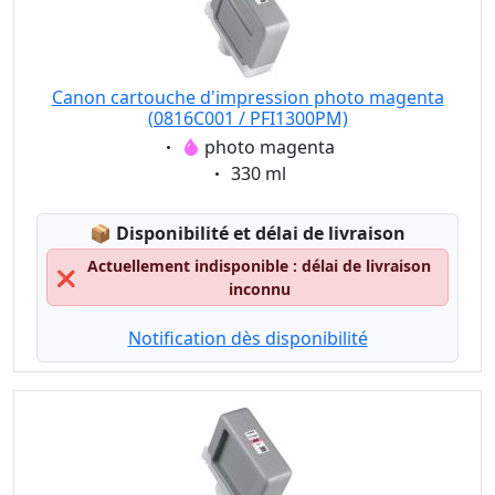
Canon cartouche d'impression photo magenta
(0816C001 / PFI1300PM)
Eigenschaft:
photo magenta
Eigenschaft:
330 ml
Lagerstatus:
📦
Disponibilité et délai de livraison
Actuellement indisponible : délai de livraison
❌
inconnu
Notification dès disponibilité