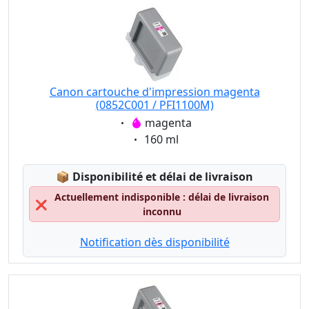
Canon cartouche d'impression magenta
(0852C001 / PFI1100M)
Eigenschaft:
magenta
Eigenschaft:
160 ml
Lagerstatus:
📦
Disponibilité et délai de livraison
Actuellement indisponible : délai de livraison
❌
inconnu
Notification dès disponibilité