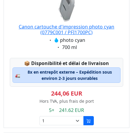
Canon cartouche d'impression photo cyan
(0779C001 / PFI1700PC)
Eigenschaft:
photo cyan
Eigenschaft:
700 ml
Lagerstatus:
📦
Disponibilité et délai de livraison
8x en entrepôt externe – Expédition sous
🚛
environ 2-3 jours ouvrables
244,06 EUR
Hors TVA, plus frais de port
5+ 241.62 EUR