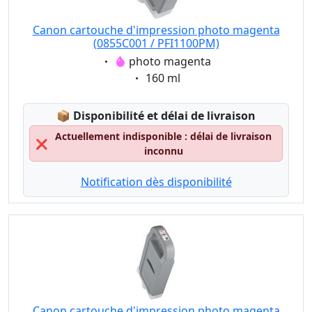
Canon cartouche d'impression photo magenta
(0855C001 / PFI1100PM)
Eigenschaft:
photo magenta
Eigenschaft:
160 ml
Lagerstatus:
📦
Disponibilité et délai de livraison
Actuellement indisponible : délai de livraison
❌
inconnu
Notification dès disponibilité
Canon cartouche d'impression photo magenta