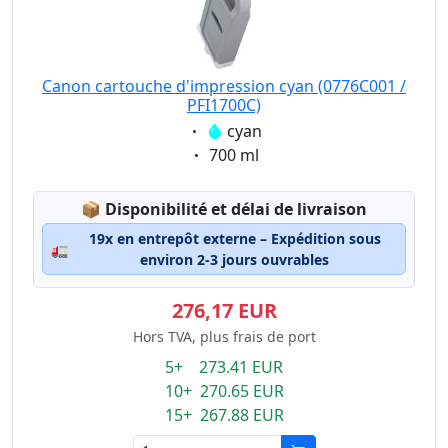
Canon cartouche d'impression cyan (0776C001 /
PFI1700C)
Eigenschaft:
cyan
Eigenschaft:
700 ml
Lagerstatus:
📦
Disponibilité et délai de livraison
19x en entrepôt externe – Expédition sous
🚛
environ 2-3 jours ouvrables
276,17 EUR
Hors TVA, plus frais de port
5+ 273.41 EUR
10+ 270.65 EUR
15+ 267.88 EUR