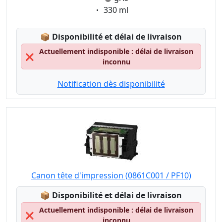
Eigenschaft:
330 ml
Lagerstatus:
📦
Disponibilité et délai de livraison
Actuellement indisponible : délai de livraison
❌
inconnu
Notification dès disponibilité
Canon tête d'impression (0861C001 / PF10)
Lagerstatus:
📦
Disponibilité et délai de livraison
Actuellement indisponible : délai de livraison
❌
inconnu