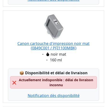
Canon cartouche d'impression noir mat
(0849C001 / PFI1100MBK)
Eigenschaft:
noir mat
Eigenschaft:
160 ml
Lagerstatus:
📦
Disponibilité et délai de livraison
Actuellement indisponible : délai de livraison
❌
inconnu
Notification dès disponibilité