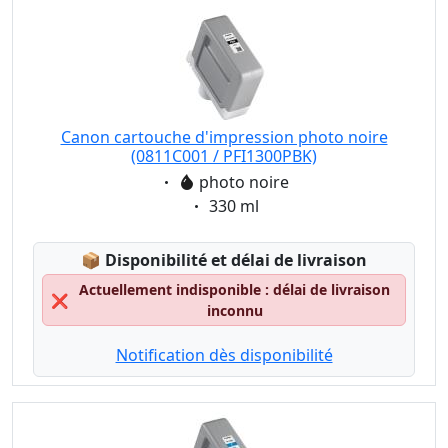
Canon cartouche d'impression photo noire
(0811C001 / PFI1300PBK)
Eigenschaft:
photo noire
Eigenschaft:
330 ml
Lagerstatus:
📦
Disponibilité et délai de livraison
Actuellement indisponible : délai de livraison
❌
inconnu
Notification dès disponibilité