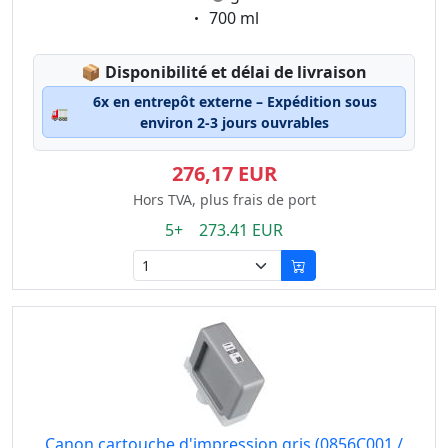
Eigenschaft:
700 ml
Lagerstatus:
📦
Disponibilité et délai de livraison
6x en entrepôt externe – Expédition sous
🚛
environ 2-3 jours ouvrables
276,17 EUR
Hors TVA, plus frais de port
5+ 273.41 EUR
Canon cartouche d'impression gris (0856C001 /