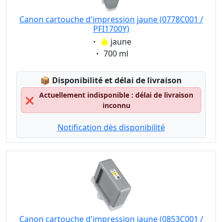
Canon cartouche d'impression jaune (0778C001 /
PFI1700Y)
Eigenschaft:
jaune
Eigenschaft:
700 ml
Lagerstatus:
📦
Disponibilité et délai de livraison
Actuellement indisponible : délai de livraison
❌
inconnu
Notification dès disponibilité
Canon cartouche d'impression jaune (0853C001 /