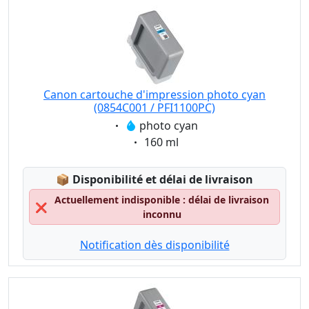
Canon cartouche d'impression photo cyan
(0854C001 / PFI1100PC)
Eigenschaft:
photo cyan
Eigenschaft:
160 ml
Lagerstatus:
📦
Disponibilité et délai de livraison
Actuellement indisponible : délai de livraison
❌
inconnu
Notification dès disponibilité