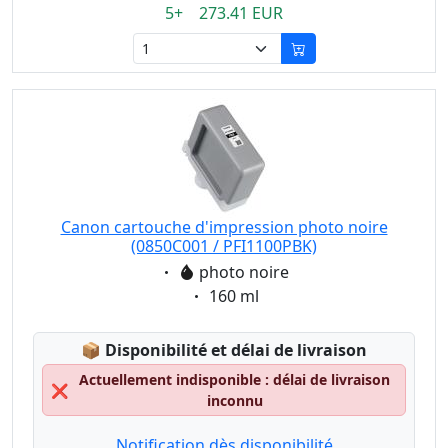
5+ 273.41 EUR
Canon cartouche d'impression photo noire
(0850C001 / PFI1100PBK)
Eigenschaft:
photo noire
Eigenschaft:
160 ml
Lagerstatus:
📦
Disponibilité et délai de livraison
Actuellement indisponible : délai de livraison
❌
inconnu
Notification dès disponibilité