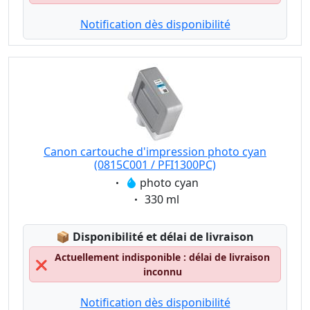
Notification dès disponibilité
Canon cartouche d'impression photo cyan
(0815C001 / PFI1300PC)
Eigenschaft:
photo cyan
Eigenschaft:
330 ml
Lagerstatus:
📦
Disponibilité et délai de livraison
Actuellement indisponible : délai de livraison
❌
inconnu
Notification dès disponibilité