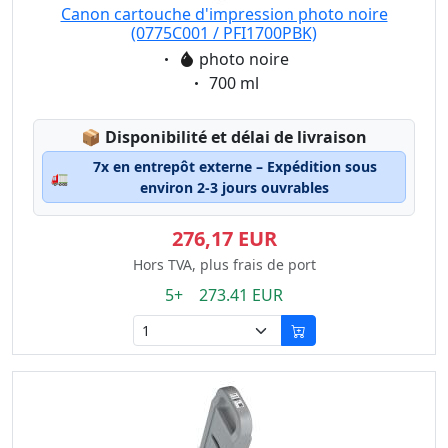
Canon cartouche d'impression photo noire
(0775C001 / PFI1700PBK)
Eigenschaft:
photo noire
Eigenschaft:
700 ml
Lagerstatus:
📦
Disponibilité et délai de livraison
7x en entrepôt externe – Expédition sous
🚛
environ 2-3 jours ouvrables
276,17 EUR
Hors TVA, plus frais de port
5+ 273.41 EUR