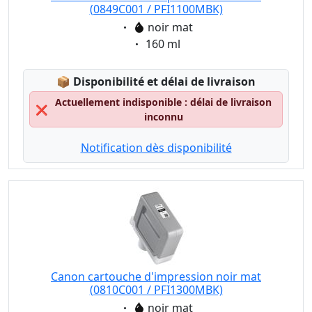
(0849C001 / PFI1100MBK)
Eigenschaft:
noir mat
Eigenschaft:
160 ml
Lagerstatus:
📦
Disponibilité et délai de livraison
Actuellement indisponible : délai de livraison
❌
inconnu
Notification dès disponibilité
Canon cartouche d'impression noir mat
(0810C001 / PFI1300MBK)
Eigenschaft:
noir mat