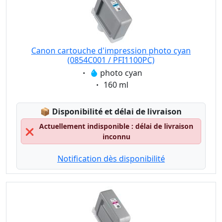
Canon cartouche d'impression photo cyan
(0854C001 / PFI1100PC)
Eigenschaft:
photo cyan
Eigenschaft:
160 ml
Lagerstatus:
📦
Disponibilité et délai de livraison
Actuellement indisponible : délai de livraison
❌
inconnu
Notification dès disponibilité