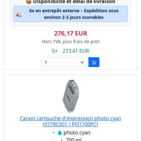
Lagerstatus:
📦
Disponibilité et délai de livraison
6x en entrepôt externe – Expédition sous
🚛
environ 2-3 jours ouvrables
276,17 EUR
Hors TVA, plus frais de port
5+ 273.41 EUR
Canon cartouche d'impression photo cyan
(0779C001 / PFI1700PC)
Eigenschaft:
photo cyan
Eigenschaft:
700 ml