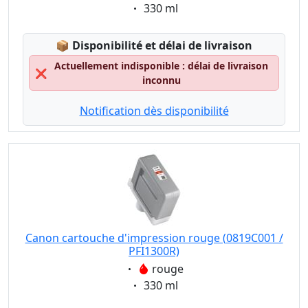
Eigenschaft:
330 ml
Lagerstatus:
📦
Disponibilité et délai de livraison
Actuellement indisponible : délai de livraison
❌
inconnu
Notification dès disponibilité
Canon cartouche d'impression rouge (0819C001 /
PFI1300R)
Eigenschaft:
rouge
Eigenschaft:
330 ml