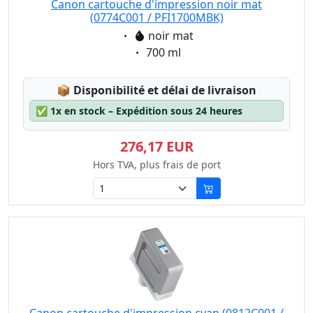
Canon cartouche d'impression noir mat
(0774C001 / PFI1700MBK)
Eigenschaft:
noir mat
Eigenschaft:
700 ml
Lagerstatus:
📦
Disponibilité et délai de livraison
✅
1x en stock – Expédition sous 24 heures
276,17 EUR
Hors TVA, plus frais de port