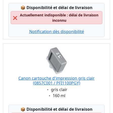
Lagerstatus:
📦
Disponibilité et délai de livraison
Actuellement indisponible : délai de livraison
❌
inconnu
Notification dès disponibilité
Canon cartouche d'impression gris clair
(0857C001 / PFI1100PGY)
Eigenschaft:
gris clair
Eigenschaft:
160 ml
Lagerstatus:
📦
Disponibilité et délai de livraison