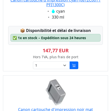
Canon cartouche d'impression cyan (0812C001 /
PFI1300C)
Eigenschaft:
cyan
Eigenschaft:
330 ml
Lagerstatus:
📦
Disponibilité et délai de livraison
✅
1x en stock – Expédition sous 24 heures
147,77 EUR
Hors TVA, plus frais de port
Canon cartouche d'impression noir mat