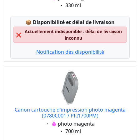
Eigenschaft:
330 ml
Lagerstatus:
📦
Disponibilité et délai de livraison
Actuellement indisponible : délai de livraison
❌
inconnu
Notification dès disponibilité
Canon cartouche d'impression photo magenta
(0780C001 / PFI1700PM)
Eigenschaft:
photo magenta
Eigenschaft:
700 ml