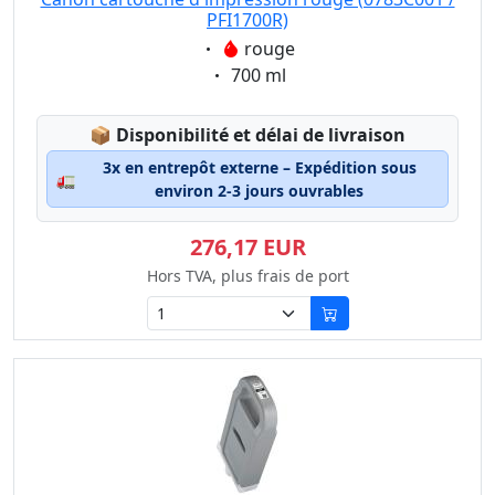
PFI1700R)
Eigenschaft:
rouge
Eigenschaft:
700 ml
Lagerstatus:
📦
Disponibilité et délai de livraison
3x en entrepôt externe – Expédition sous
🚛
environ 2-3 jours ouvrables
276,17 EUR
Hors TVA, plus frais de port