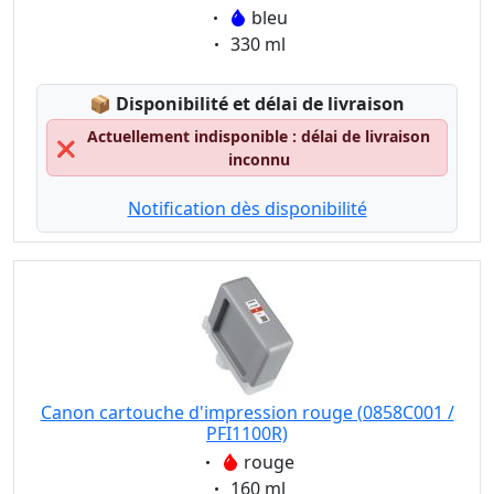
Eigenschaft:
bleu
Eigenschaft:
330 ml
Lagerstatus:
📦
Disponibilité et délai de livraison
Actuellement indisponible : délai de livraison
❌
inconnu
Notification dès disponibilité
Canon cartouche d'impression rouge (0858C001 /
PFI1100R)
Eigenschaft:
rouge
Eigenschaft:
160 ml