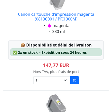
Canon cartouche d'impression magenta
(0813C001 / PFI1300M)
Eigenschaft:
magenta
Eigenschaft:
330 ml
Lagerstatus:
📦
Disponibilité et délai de livraison
✅
2x en stock – Expédition sous 24 heures
147,77 EUR
Hors TVA, plus frais de port