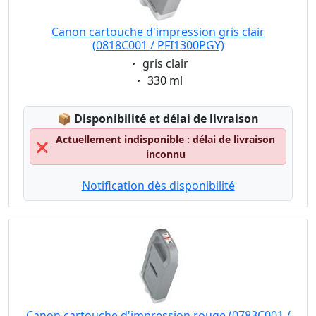
Canon cartouche d'impression gris clair
(0818C001 / PFI1300PGY)
Eigenschaft:
gris clair
Eigenschaft:
330 ml
Lagerstatus:
📦
Disponibilité et délai de livraison
Actuellement indisponible : délai de livraison
❌
inconnu
Notification dès disponibilité
Canon cartouche d'impression rouge (0783C001 /