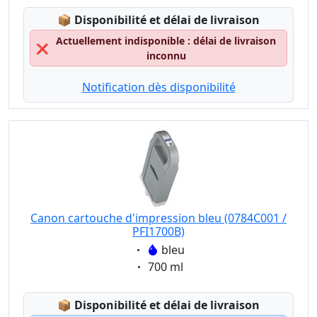
Lagerstatus:
📦
Disponibilité et délai de livraison
Actuellement indisponible : délai de livraison
❌
inconnu
Notification dès disponibilité
Canon cartouche d'impression bleu (0784C001 /
PFI1700B)
Eigenschaft:
bleu
Eigenschaft:
700 ml
Lagerstatus:
📦
Disponibilité et délai de livraison