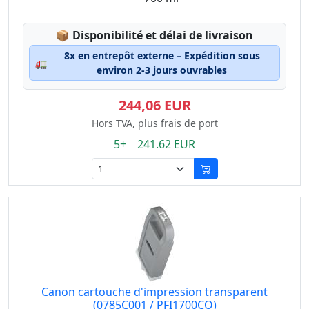
Lagerstatus:
📦
Disponibilité et délai de livraison
8x en entrepôt externe – Expédition sous
🚛
environ 2-3 jours ouvrables
244,06 EUR
Hors TVA, plus frais de port
5+ 241.62 EUR
Canon cartouche d'impression transparent
(0785C001 / PFI1700CO)