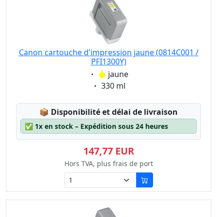
Canon cartouche d'impression jaune (0814C001 /
PFI1300Y)
Eigenschaft:
jaune
Eigenschaft:
330 ml
Lagerstatus:
📦
Disponibilité et délai de livraison
✅
1x en stock – Expédition sous 24 heures
147,77 EUR
Hors TVA, plus frais de port