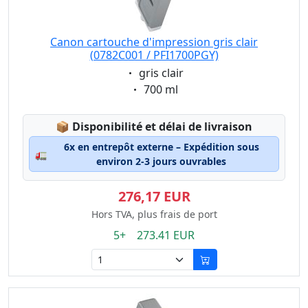
Canon cartouche d'impression gris clair
(0782C001 / PFI1700PGY)
Eigenschaft:
gris clair
Eigenschaft:
700 ml
Lagerstatus:
📦
Disponibilité et délai de livraison
6x en entrepôt externe – Expédition sous
🚛
environ 2-3 jours ouvrables
276,17 EUR
Hors TVA, plus frais de port
5+ 273.41 EUR