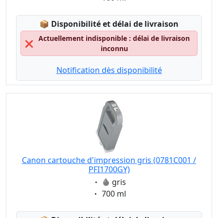
Lagerstatus:
📦
Disponibilité et délai de livraison
Actuellement indisponible : délai de livraison
❌
inconnu
Notification dès disponibilité
Canon cartouche d'impression gris (0781C001 /
PFI1700GY)
Eigenschaft:
gris
Eigenschaft:
700 ml