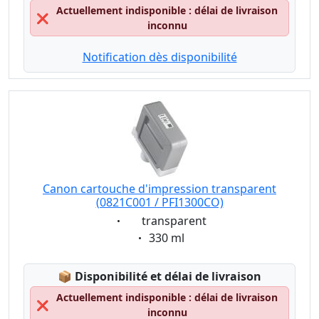
Actuellement indisponible : délai de livraison
❌
inconnu
Notification dès disponibilité
Canon cartouche d'impression transparent
(0821C001 / PFI1300CO)
Eigenschaft:
transparent
Eigenschaft:
330 ml
Lagerstatus:
📦
Disponibilité et délai de livraison
Actuellement indisponible : délai de livraison
❌
inconnu