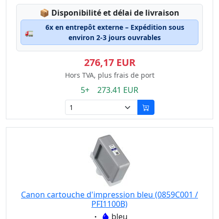
Lagerstatus:
📦
Disponibilité et délai de livraison
6x en entrepôt externe – Expédition sous
🚛
environ 2-3 jours ouvrables
276,17 EUR
Hors TVA, plus frais de port
5+ 273.41 EUR
Canon cartouche d'impression bleu (0859C001 /
PFI1100B)
Eigenschaft:
bleu