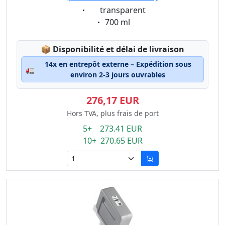
Eigenschaft:
transparent
Eigenschaft:
700 ml
Lagerstatus:
📦
Disponibilité et délai de livraison
14x en entrepôt externe – Expédition sous
🚛
environ 2-3 jours ouvrables
276,17 EUR
Hors TVA, plus frais de port
5+ 273.41 EUR
10+ 270.65 EUR