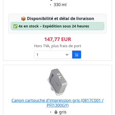
Eigenschaft:
330 ml
Lagerstatus:
📦
Disponibilité et délai de livraison
✅
4x en stock – Expédition sous 24 heures
147,77 EUR
Hors TVA, plus frais de port
Canon cartouche d'impression gris (0817C001 /
PFI1300GY)
Eigenschaft:
gris