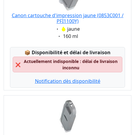
Canon cartouche d'impression jaune (0853C001 /
PFI1100Y)
Eigenschaft:
jaune
Eigenschaft:
160 ml
Lagerstatus:
📦
Disponibilité et délai de livraison
Actuellement indisponible : délai de livraison
❌
inconnu
Notification dès disponibilité