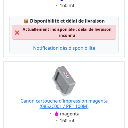
Eigenschaft:
160 ml
Lagerstatus:
📦
Disponibilité et délai de livraison
Actuellement indisponible : délai de livraison
❌
inconnu
Notification dès disponibilité
Canon cartouche d'impression magenta
(0852C001 / PFI1100M)
Eigenschaft:
magenta
Eigenschaft:
160 ml