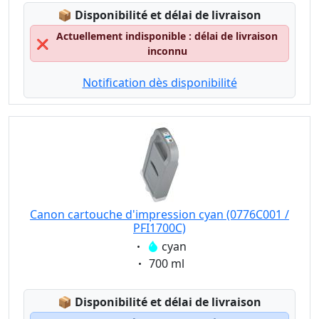
Lagerstatus:
📦
Disponibilité et délai de livraison
Actuellement indisponible : délai de livraison
❌
inconnu
Notification dès disponibilité
Canon cartouche d'impression cyan (0776C001 /
PFI1700C)
Eigenschaft:
cyan
Eigenschaft:
700 ml
Lagerstatus:
📦
Disponibilité et délai de livraison