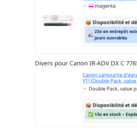
Eigenschaft:
magenta
Lagerstatus:
📦
Disponibilité et dé
23x en entrepôt ext
🚛
jours ouvrables
Divers pour Canon IR-ADV DX C 7765
Canon cartouche d'agr
Y1) (Double Pack, value
Eigenschaft:
Double Pack, value 
Lagerstatus:
📦
Disponibilité et dé
✅
13x en stock – Expé