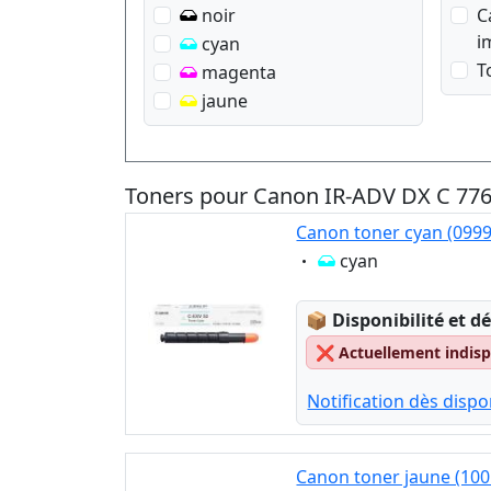
noir
C
i
cyan
T
magenta
jaune
Toners pour Canon IR-ADV DX C 776
Canon toner cyan (099
Eigenschaft:
cyan
Lagerstatus:
📦
Disponibilité et dé
❌
Actuellement indispo
Notification dès dispon
Canon toner jaune (100