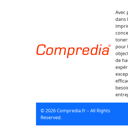
Avec 
dans 
impri
conce
toner
pour 
object
de ha
expér
excep
effic
besoi
entre
© 2026 Compredia.fr – All Rights
Reserved.