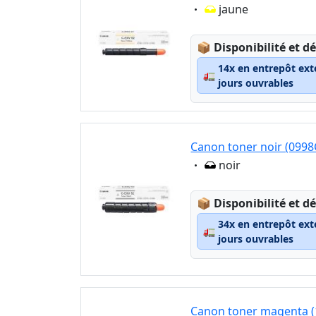
Eigenschaft:
jaune
Lagerstatus:
📦
Disponibilité et dé
14x en entrepôt ext
🚛
jours ouvrables
Canon toner noir (0998
Eigenschaft:
noir
Lagerstatus:
📦
Disponibilité et dé
34x en entrepôt ext
🚛
jours ouvrables
Canon toner magenta (