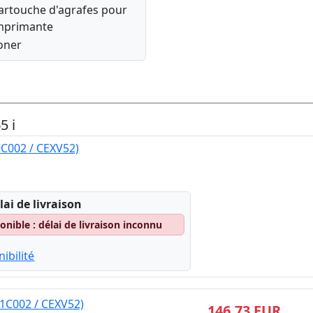
artouche d'agrafes pour
mprimante
oner
5 i
9C002 / CEXV52)
lai de livraison
nible : délai de livraison inconnu
ibilité
1C002 / CEXV52)
146,73 EUR