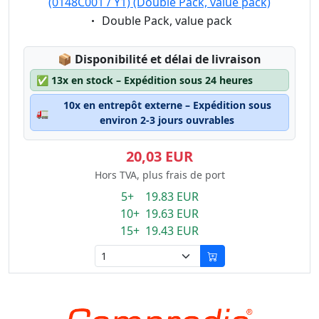
(0148C001 / Y1) (Double Pack, value pack)
Eigenschaft:
Double Pack, value pack
Lagerstatus:
📦
Disponibilité et délai de livraison
✅
13x en stock – Expédition sous 24 heures
10x en entrepôt externe – Expédition sous
🚛
environ 2-3 jours ouvrables
20,03 EUR
Hors TVA, plus frais de port
5+ 19.83 EUR
10+ 19.63 EUR
15+ 19.43 EUR