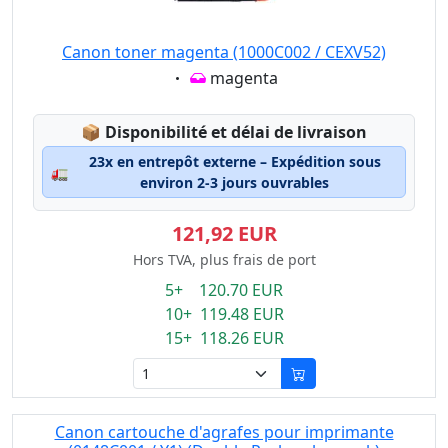
Canon toner magenta (1000C002 / CEXV52)
Eigenschaft:
magenta
Lagerstatus:
📦
Disponibilité et délai de livraison
23x en entrepôt externe – Expédition sous
🚛
environ 2-3 jours ouvrables
121,92 EUR
Hors TVA, plus frais de port
5+ 120.70 EUR
10+ 119.48 EUR
15+ 118.26 EUR
Canon cartouche d'agrafes pour imprimante