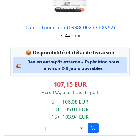
Canon toner noir (0998C002 / CEXV52)
Eigenschaft:
noir
Lagerstatus:
📦
Disponibilité et délai de livraison
34x en entrepôt externe – Expédition sous
🚛
environ 2-3 jours ouvrables
107,15 EUR
Hors TVA, plus frais de port
5+ 106.08 EUR
10+ 105.01 EUR
15+ 103.94 EUR