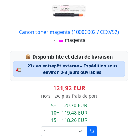
Canon toner magenta (1000C002 / CEXV52)
Eigenschaft:
magenta
Lagerstatus:
📦
Disponibilité et délai de livraison
23x en entrepôt externe – Expédition sous
🚛
environ 2-3 jours ouvrables
121,92 EUR
Hors TVA, plus frais de port
5+ 120.70 EUR
10+ 119.48 EUR
15+ 118.26 EUR