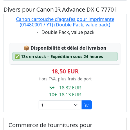
Divers pour Canon IR Advance DX C 7770 i
Canon cartouche d'agrafes pour imprimante
(0148C001 / Y1) (Double Pack, value pack)
Eigenschaft:
Double Pack, value pack
Lagerstatus:
📦
Disponibilité et délai de livraison
✅
13x en stock – Expédition sous 24 heures
18,50 EUR
Hors TVA, plus frais de port
5+ 18.32 EUR
10+ 18.13 EUR
Commerce de fournitures pour