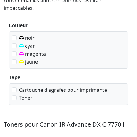
consommables afin d'obtenir des résultats
impeccables.
Produktfilter
Couleur
noir
cyan
magenta
jaune
Type
Cartouche d'agrafes pour imprimante
Toner
Toners pour Canon IR Advance DX C 7770 i