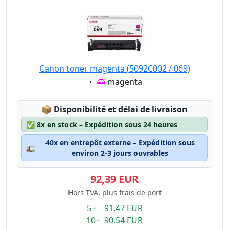
Canon toner magenta (5092C002 / 069)
Eigenschaft:
magenta
Lagerstatus:
📦
Disponibilité et délai de livraison
✅
8x en stock – Expédition sous 24 heures
40x en entrepôt externe – Expédition sous
🚛
environ 2-3 jours ouvrables
92,39 EUR
Hors TVA, plus frais de port
5+ 91.47 EUR
10+ 90.54 EUR