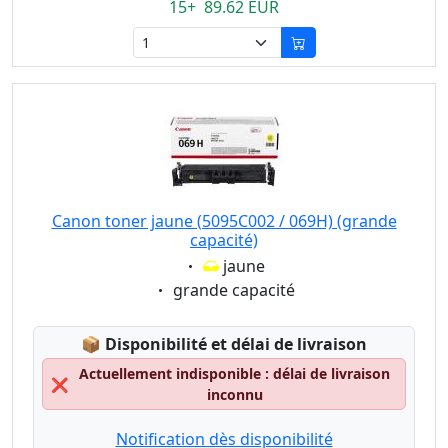
15+ 89.62 EUR
Canon toner jaune (5095C002 / 069H) (grande
capacité)
Eigenschaft:
jaune
Eigenschaft:
grande capacité
Lagerstatus:
📦
Disponibilité et délai de livraison
Actuellement indisponible : délai de livraison
❌
inconnu
Notification dès disponibilité