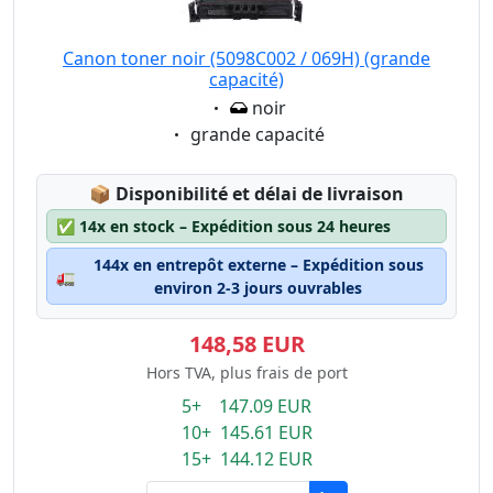
Canon toner noir (5098C002 / 069H) (grande
capacité)
Eigenschaft:
noir
Eigenschaft:
grande capacité
Lagerstatus:
📦
Disponibilité et délai de livraison
✅
14x en stock – Expédition sous 24 heures
144x en entrepôt externe – Expédition sous
🚛
environ 2-3 jours ouvrables
148,58 EUR
Hors TVA, plus frais de port
5+ 147.09 EUR
10+ 145.61 EUR
15+ 144.12 EUR