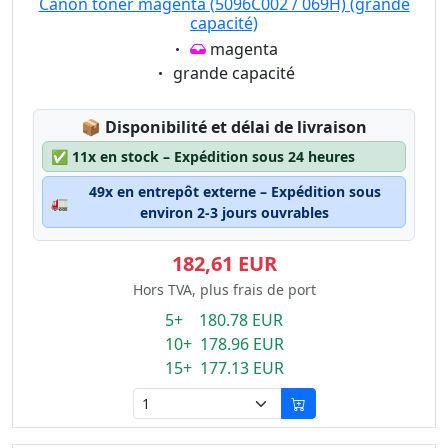
Canon toner magenta (5096C002 / 069H) (grande
capacité)
Eigenschaft:
magenta
Eigenschaft:
grande capacité
Lagerstatus:
📦
Disponibilité et délai de livraison
✅
11x en stock – Expédition sous 24 heures
49x en entrepôt externe – Expédition sous
🚛
environ 2-3 jours ouvrables
182,61 EUR
Hors TVA, plus frais de port
5+ 180.78 EUR
10+ 178.96 EUR
15+ 177.13 EUR