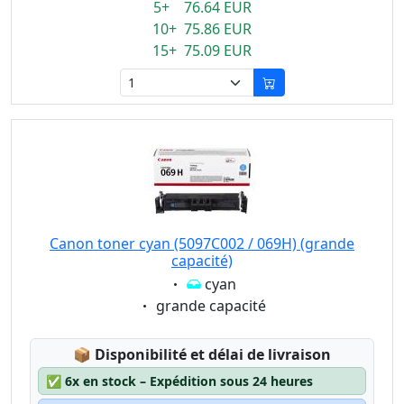
5+ 76.64 EUR
10+ 75.86 EUR
15+ 75.09 EUR
Canon toner cyan (5097C002 / 069H) (grande
capacité)
Eigenschaft:
cyan
Eigenschaft:
grande capacité
Lagerstatus:
📦
Disponibilité et délai de livraison
✅
6x en stock – Expédition sous 24 heures