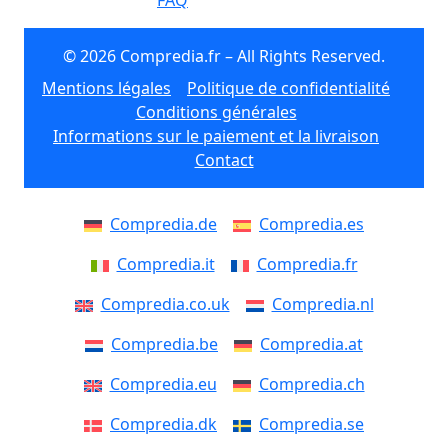
FAQ
© 2026 Compredia.fr – All Rights Reserved.
Mentions légales
Politique de confidentialité
Conditions générales
Informations sur le paiement et la livraison
Contact
Compredia.de
Compredia.es
Compredia.it
Compredia.fr
Compredia.co.uk
Compredia.nl
Compredia.be
Compredia.at
Compredia.eu
Compredia.ch
Compredia.dk
Compredia.se