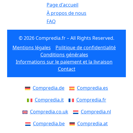
Page d'accueil
À propos de nous
FAQ
© 2026 Compredia.fr – All Rights Reserved.
Mentions légales
Politique de confidentialité
Conditions générales
Informations sur le paiement et la livraison
Contact
Compredia.de
Compredia.es
Compredia.it
Compredia.fr
Compredia.co.uk
Compredia.nl
Compredia.be
Compredia.at