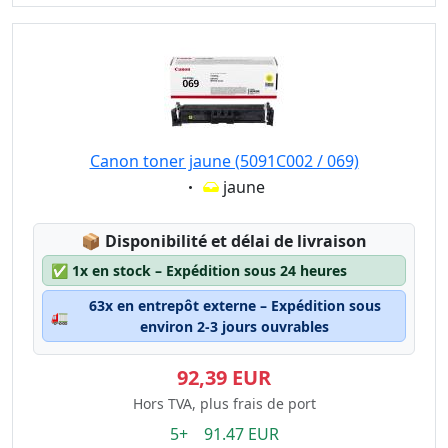
Canon toner jaune (5091C002 / 069)
Eigenschaft:
jaune
Lagerstatus:
📦
Disponibilité et délai de livraison
✅
1x en stock – Expédition sous 24 heures
63x en entrepôt externe – Expédition sous
🚛
environ 2-3 jours ouvrables
92,39 EUR
Hors TVA, plus frais de port
5+ 91.47 EUR