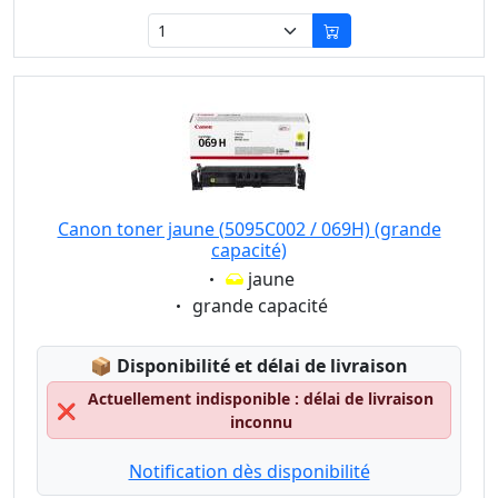
Canon toner jaune (5095C002 / 069H) (grande
capacité)
Eigenschaft:
jaune
Eigenschaft:
grande capacité
Lagerstatus:
📦
Disponibilité et délai de livraison
Actuellement indisponible : délai de livraison
❌
inconnu
Notification dès disponibilité