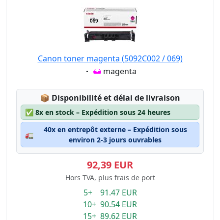
Canon toner magenta (5092C002 / 069)
Eigenschaft:
magenta
Lagerstatus:
📦
Disponibilité et délai de livraison
✅
8x en stock – Expédition sous 24 heures
40x en entrepôt externe – Expédition sous
🚛
environ 2-3 jours ouvrables
92,39 EUR
Hors TVA, plus frais de port
5+ 91.47 EUR
10+ 90.54 EUR
15+ 89.62 EUR