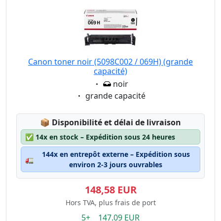
Canon toner noir (5098C002 / 069H) (grande
capacité)
Eigenschaft:
noir
Eigenschaft:
grande capacité
Lagerstatus:
📦
Disponibilité et délai de livraison
✅
14x en stock – Expédition sous 24 heures
144x en entrepôt externe – Expédition sous
🚛
environ 2-3 jours ouvrables
148,58 EUR
Hors TVA, plus frais de port
5+ 147.09 EUR