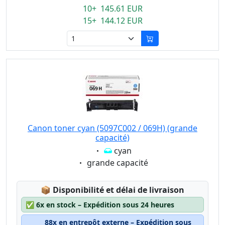
10+ 145.61 EUR
15+ 144.12 EUR
Canon toner cyan (5097C002 / 069H) (grande
capacité)
Eigenschaft:
cyan
Eigenschaft:
grande capacité
Lagerstatus:
📦
Disponibilité et délai de livraison
✅
6x en stock – Expédition sous 24 heures
88x en entrepôt externe – Expédition sous