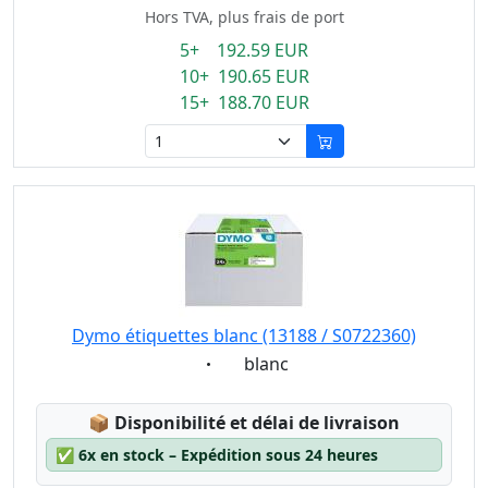
Hors TVA, plus frais de port
5+ 192.59 EUR
10+ 190.65 EUR
15+ 188.70 EUR
Dymo étiquettes blanc (13188 / S0722360)
Eigenschaft:
blanc
Lagerstatus:
📦
Disponibilité et délai de livraison
✅
6x en stock – Expédition sous 24 heures