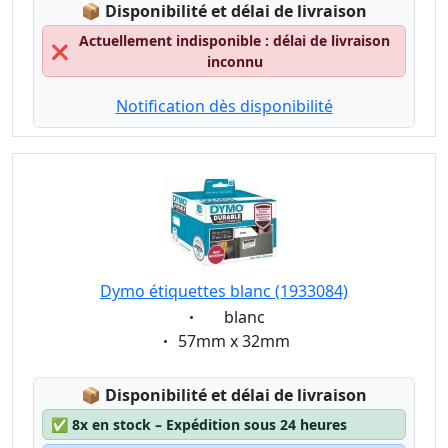
Lagerstatus:
📦
Disponibilité et délai de livraison
Actuellement indisponible : délai de livraison
❌
inconnu
Notification dès disponibilité
Dymo étiquettes blanc (1933084)
Eigenschaft:
blanc
Eigenschaft:
57mm x 32mm
Lagerstatus:
📦
Disponibilité et délai de livraison
✅
8x en stock – Expédition sous 24 heures