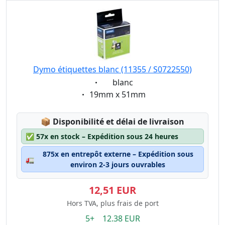
59mm x 102mm
70mm x 54mm
89mm x 28mm
89mm x 36mm
89mm x 41mm
Dymo étiquettes blanc (11355 / S0722550)
101mm x 54 mm
Eigenschaft:
blanc
190mm x 38mm
Eigenschaft:
19mm x 51mm
190mm x 59mm
Lagerstatus:
📦
Disponibilité et délai de livraison
✅
57x en stock – Expédition sous 24 heures
875x en entrepôt externe – Expédition sous
🚛
environ 2-3 jours ouvrables
12,51 EUR
Hors TVA, plus frais de port
5+ 12.38 EUR