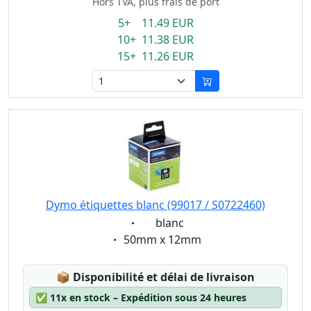
Hors TVA, plus frais de port
5+ 11.49 EUR
10+ 11.38 EUR
15+ 11.26 EUR
Dymo étiquettes blanc (99017 / S0722460)
Eigenschaft:
blanc
Eigenschaft:
50mm x 12mm
Lagerstatus:
📦
Disponibilité et délai de livraison
✅
11x en stock – Expédition sous 24 heures