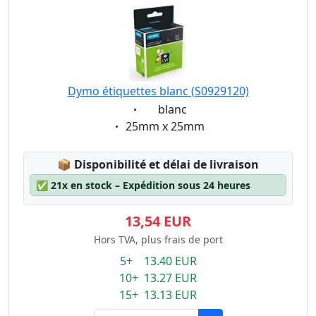
Dymo étiquettes blanc (S0929120)
Eigenschaft:
blanc
Eigenschaft:
25mm x 25mm
Lagerstatus:
📦
Disponibilité et délai de livraison
✅
21x en stock – Expédition sous 24 heures
13,54 EUR
Hors TVA, plus frais de port
5+ 13.40 EUR
10+ 13.27 EUR
15+ 13.13 EUR