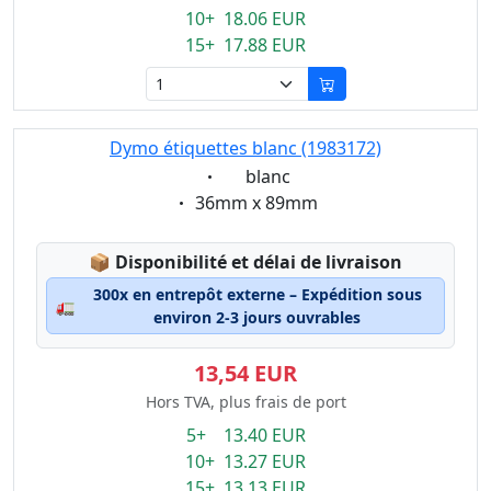
10+ 18.06 EUR
15+ 17.88 EUR
Dymo étiquettes blanc (1983172)
Eigenschaft:
blanc
Eigenschaft:
36mm x 89mm
Lagerstatus:
📦
Disponibilité et délai de livraison
300x en entrepôt externe – Expédition sous
🚛
environ 2-3 jours ouvrables
13,54 EUR
Hors TVA, plus frais de port
5+ 13.40 EUR
10+ 13.27 EUR
15+ 13.13 EUR