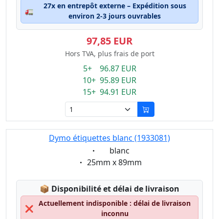
27x en entrepôt externe – Expédition sous
🚛
environ 2-3 jours ouvrables
97,85 EUR
Hors TVA, plus frais de port
5+ 96.87 EUR
10+ 95.89 EUR
15+ 94.91 EUR
Dymo étiquettes blanc (1933081)
Eigenschaft:
blanc
Eigenschaft:
25mm x 89mm
Lagerstatus:
📦
Disponibilité et délai de livraison
Actuellement indisponible : délai de livraison
❌
inconnu