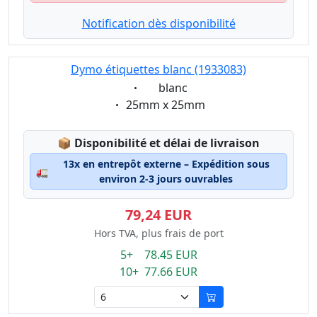
Notification dès disponibilité
Dymo étiquettes blanc (1933083)
Eigenschaft:
blanc
Eigenschaft:
25mm x 25mm
Lagerstatus:
📦
Disponibilité et délai de livraison
13x en entrepôt externe – Expédition sous
🚛
environ 2-3 jours ouvrables
79,24 EUR
Hors TVA, plus frais de port
5+ 78.45 EUR
10+ 77.66 EUR