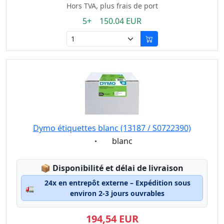
Hors TVA, plus frais de port
5+ 150.04 EUR
Dymo étiquettes blanc (13187 / S0722390)
Eigenschaft:
blanc
Lagerstatus:
📦
Disponibilité et délai de livraison
24x en entrepôt externe – Expédition sous
🚛
environ 2-3 jours ouvrables
194,54 EUR