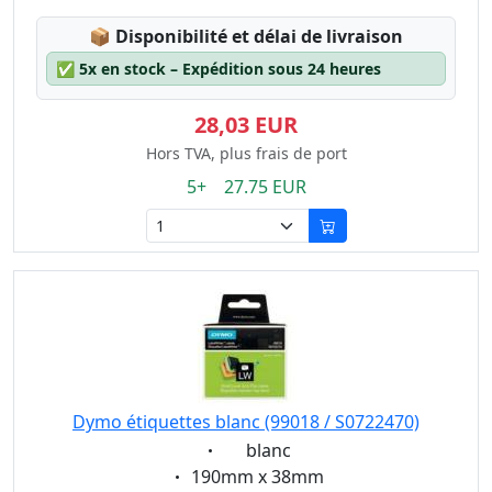
Lagerstatus:
📦
Disponibilité et délai de livraison
✅
5x en stock – Expédition sous 24 heures
28,03 EUR
Hors TVA, plus frais de port
5+ 27.75 EUR
Dymo étiquettes blanc (99018 / S0722470)
Eigenschaft:
blanc
Eigenschaft:
190mm x 38mm