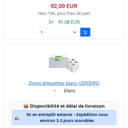
92,00 EUR
Hors TVA, plus frais de port
5+ 91.08 EUR
Dymo étiquettes blanc (2093095)
Eigenschaft:
blanc
Lagerstatus:
📦
Disponibilité et délai de livraison
9x en entrepôt externe – Expédition sous
🚛
environ 2-3 jours ouvrables