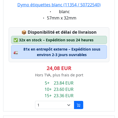
Dymo étiquettes blanc (11354 / S0722540)
Eigenschaft:
blanc
Eigenschaft:
57mm x 32mm
Lagerstatus:
📦
Disponibilité et délai de livraison
✅
32x en stock – Expédition sous 24 heures
81x en entrepôt externe – Expédition sous
🚛
environ 2-3 jours ouvrables
24,08 EUR
Hors TVA, plus frais de port
5+ 23.84 EUR
10+ 23.60 EUR
15+ 23.36 EUR