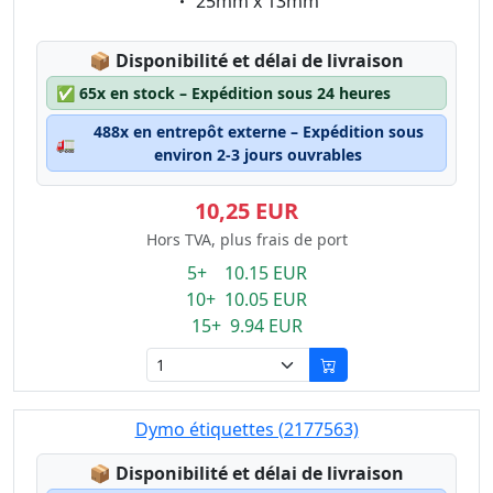
Eigenschaft:
25mm x 13mm
Lagerstatus:
📦
Disponibilité et délai de livraison
✅
65x en stock – Expédition sous 24 heures
488x en entrepôt externe – Expédition sous
🚛
environ 2-3 jours ouvrables
10,25 EUR
Hors TVA, plus frais de port
5+ 10.15 EUR
10+ 10.05 EUR
15+ 9.94 EUR
Dymo étiquettes (2177563)
Lagerstatus:
📦
Disponibilité et délai de livraison