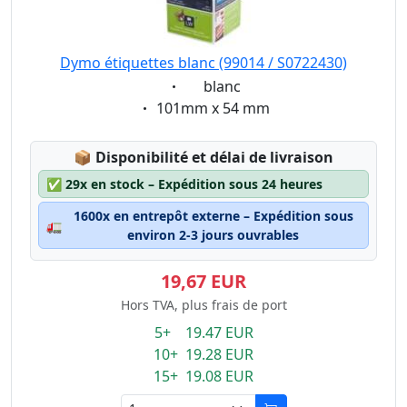
Dymo étiquettes blanc (99014 / S0722430)
Eigenschaft:
blanc
Eigenschaft:
101mm x 54 mm
Lagerstatus:
📦
Disponibilité et délai de livraison
✅
29x en stock – Expédition sous 24 heures
1600x en entrepôt externe – Expédition sous
🚛
environ 2-3 jours ouvrables
19,67 EUR
Hors TVA, plus frais de port
5+ 19.47 EUR
10+ 19.28 EUR
15+ 19.08 EUR