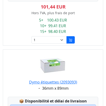
101,44 EUR
Hors TVA, plus frais de port
5+ 100.43 EUR
10+ 99.41 EUR
15+ 98.40 EUR
Dymo étiquettes (2093093)
Eigenschaft:
36mm x 89mm
Lagerstatus:
📦
Disponibilité et délai de livraison