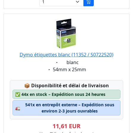
Dymo étiquettes blanc (11352 / S0722520)
Eigenschaft:
blanc
Eigenschaft:
54mm x 25mm
Lagerstatus:
📦
Disponibilité et délai de livraison
✅
44x en stock – Expédition sous 24 heures
541x en entrepôt externe – Expédition sous
🚛
environ 2-3 jours ouvrables
11,61 EUR