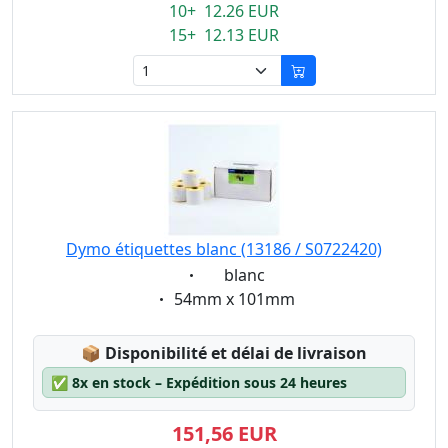
10+ 12.26 EUR
15+ 12.13 EUR
Dymo étiquettes blanc (13186 / S0722420)
Eigenschaft:
blanc
Eigenschaft:
54mm x 101mm
Lagerstatus:
📦
Disponibilité et délai de livraison
✅
8x en stock – Expédition sous 24 heures
151,56 EUR