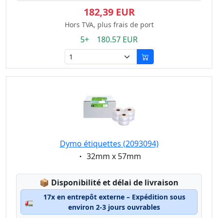
182,39 EUR
Hors TVA, plus frais de port
5+ 180.57 EUR
Dymo étiquettes (2093094)
Eigenschaft:
32mm x 57mm
Lagerstatus:
📦
Disponibilité et délai de livraison
17x en entrepôt externe – Expédition sous
🚛
environ 2-3 jours ouvrables