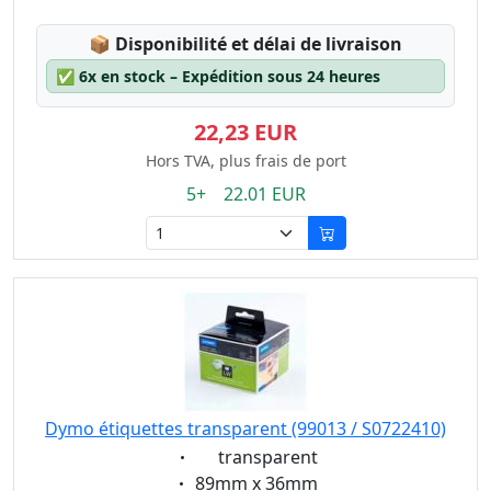
Lagerstatus:
📦
Disponibilité et délai de livraison
✅
6x en stock – Expédition sous 24 heures
22,23 EUR
Hors TVA, plus frais de port
5+ 22.01 EUR
Dymo étiquettes transparent (99013 / S0722410)
Eigenschaft:
transparent
Eigenschaft:
89mm x 36mm