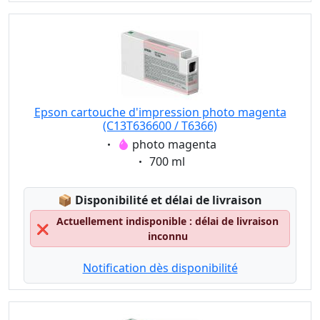
Epson cartouche d'impression photo magenta
(C13T636600 / T6366)
Eigenschaft:
photo magenta
Eigenschaft:
700 ml
Lagerstatus:
📦
Disponibilité et délai de livraison
Actuellement indisponible : délai de livraison
❌
inconnu
Notification dès disponibilité