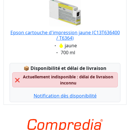
Epson cartouche d'impression jaune (C13T636400
/ T6364)
Eigenschaft:
jaune
Eigenschaft:
700 ml
Lagerstatus:
📦
Disponibilité et délai de livraison
Actuellement indisponible : délai de livraison
❌
inconnu
Notification dès disponibilité