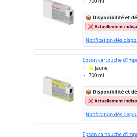
Eigenschaft:
700 ml
Lagerstatus:
📦
Disponibilité et dé
❌
Actuellement indispo
Notification dès dispon
Epson cartouche d'impr
Eigenschaft:
jaune
Eigenschaft:
700 ml
Lagerstatus:
📦
Disponibilité et dé
❌
Actuellement indispo
Notification dès dispon
Epson cartouche d'impr