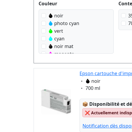
Produktfilter
Couleur
Cont
noir
3
photo cyan
7
vert
cyan
noir mat
magenta
photo magenta
Orange
Epson cartouche d'impr
jaune
Eigenschaft:
noir
Eigenschaft:
700 ml
Lagerstatus:
📦
Disponibilité et dé
❌
Actuellement indispo
Notification dès dispon