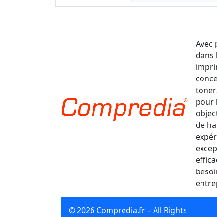
Avec 
dans 
impri
conce
toner
pour 
object
de ha
expér
excep
effic
besoi
entre
© 2026 Compredia.fr – All Rights