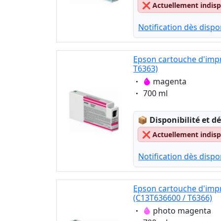
❌
Actuellement indispo
Notification dès dispon
Epson cartouche d'imp
T6363)
Eigenschaft:
magenta
Eigenschaft:
700 ml
Lagerstatus:
📦
Disponibilité et dé
❌
Actuellement indispo
Notification dès dispon
Epson cartouche d'imp
(C13T636600 / T6366)
Eigenschaft:
photo magenta