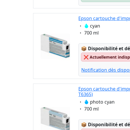
Epson cartouche d'impr
Eigenschaft:
cyan
Eigenschaft:
700 ml
Lagerstatus:
📦
Disponibilité et dé
❌
Actuellement indispo
Notification dès dispon
Epson cartouche d'imp
T6365)
Eigenschaft:
photo cyan
Eigenschaft:
700 ml
Lagerstatus:
📦
Disponibilité et dé