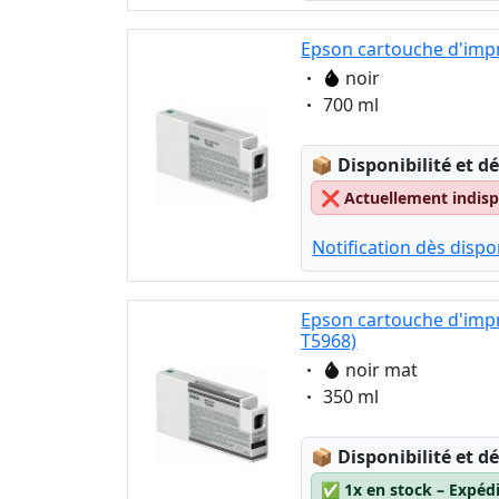
Epson cartouche d'impr
Eigenschaft:
noir
Eigenschaft:
700 ml
Lagerstatus:
📦
Disponibilité et dé
❌
Actuellement indispo
Notification dès dispon
Epson cartouche d'imp
T5968)
Eigenschaft:
noir mat
Eigenschaft:
350 ml
Lagerstatus:
📦
Disponibilité et dé
✅
1x en stock – Expéd