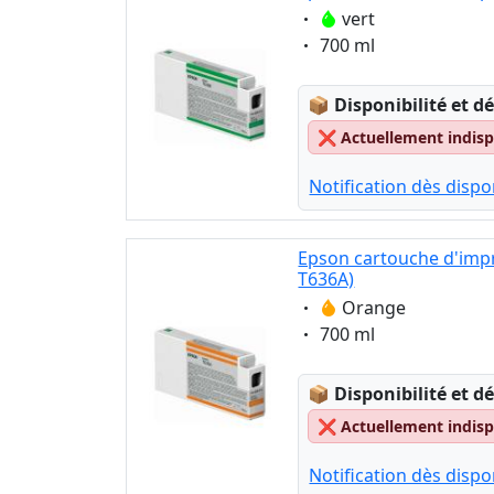
Eigenschaft:
vert
Eigenschaft:
700 ml
Lagerstatus:
📦
Disponibilité et dé
❌
Actuellement indispo
Notification dès dispon
Epson cartouche d'imp
T636A)
Eigenschaft:
Orange
Eigenschaft:
700 ml
Lagerstatus:
📦
Disponibilité et dé
❌
Actuellement indispo
Notification dès dispon