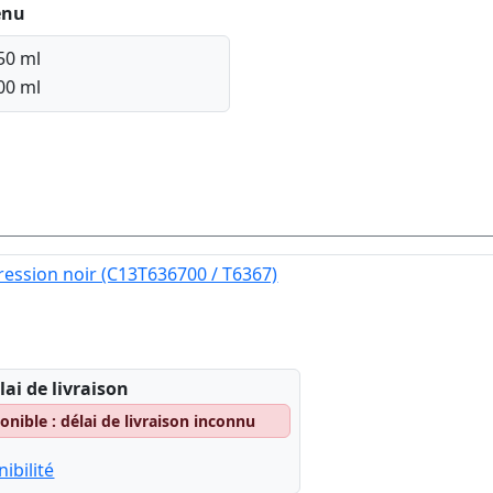
enu
50 ml
00 ml
ession noir (C13T636700 / T6367)
lai de livraison
nible : délai de livraison inconnu
ibilité