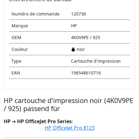
Numéro de commande
120736
Marque
HP
OEM
4K0V9PE / 925
Couleur
noir
Type
Cartouche d'impression
EAN
196548610716
HP cartouche d'impression noir (4K0V9PE
/ 925) passend für
HP
➔
HP OfficeJet Pro Series
:
HP OfficeJet Pro 8123