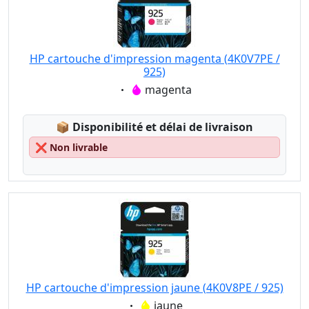
HP cartouche d'impression magenta (4K0V7PE /
925)
Eigenschaft:
magenta
Lagerstatus:
📦
Disponibilité et délai de livraison
❌
Non livrable
HP cartouche d'impression jaune (4K0V8PE / 925)
Eigenschaft:
jaune