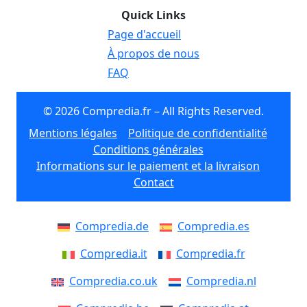
Quick Links
Page d'accueil
À propos de nous
FAQ
© 2026 Compredia.fr – All Rights Reserved.
Mentions légales
Politique de confidentialité
Conditions générales
Informations sur le paiement et la livraison
Contact
Compredia.de
Compredia.es
Compredia.it
Compredia.fr
Compredia.co.uk
Compredia.nl