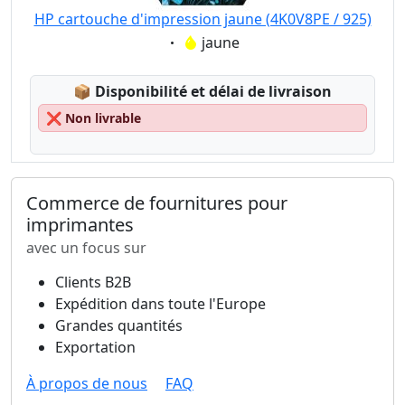
HP cartouche d'impression jaune (4K0V8PE / 925)
Eigenschaft:
jaune
Lagerstatus:
📦
Disponibilité et délai de livraison
❌
Non livrable
Commerce de fournitures pour
imprimantes
avec un focus sur
Clients B2B
Expédition dans toute l'Europe
Grandes quantités
Exportation
À propos de nous
FAQ