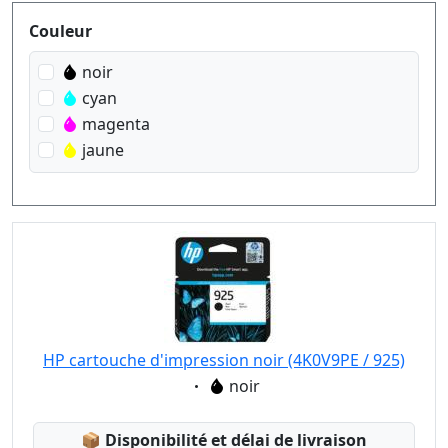
Produktfilter
Couleur
noir
cyan
magenta
jaune
HP cartouche d'impression noir (4K0V9PE / 925)
Eigenschaft:
noir
Lagerstatus:
📦
Disponibilité et délai de livraison