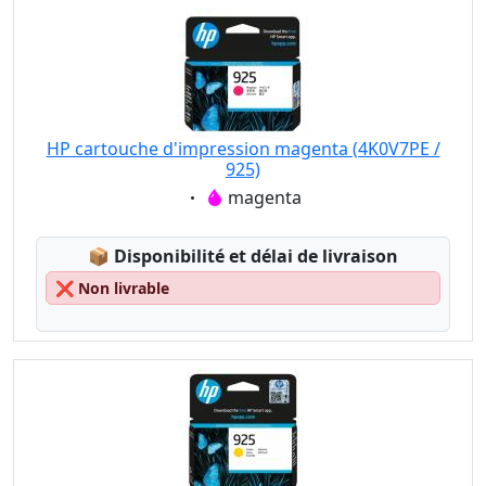
HP cartouche d'impression magenta (4K0V7PE /
925)
Eigenschaft:
magenta
Lagerstatus:
📦
Disponibilité et délai de livraison
❌
Non livrable