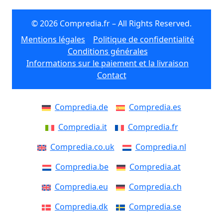
© 2026 Compredia.fr – All Rights Reserved.
Mentions légales
Politique de confidentialité
Conditions générales
Informations sur le paiement et la livraison
Contact
Compredia.de
Compredia.es
Compredia.it
Compredia.fr
Compredia.co.uk
Compredia.nl
Compredia.be
Compredia.at
Compredia.eu
Compredia.ch
Compredia.dk
Compredia.se