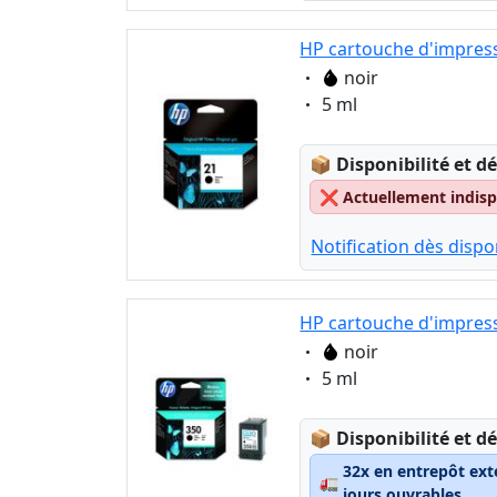
HP cartouche d'impress
Eigenschaft:
noir
Eigenschaft:
5 ml
Lagerstatus:
📦
Disponibilité et dé
❌
Actuellement indispo
Notification dès dispon
HP cartouche d'impress
Eigenschaft:
noir
Eigenschaft:
5 ml
Lagerstatus:
📦
Disponibilité et dé
32x en entrepôt ext
🚛
jours ouvrables