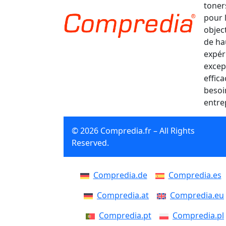
toner
pour 
object
de ha
expér
excep
effic
besoi
entre
© 2026 Compredia.fr – All Rights
Reserved.
Compredia.de
Compredia.es
Compredia.at
Compredia.eu
Compredia.pt
Compredia.pl