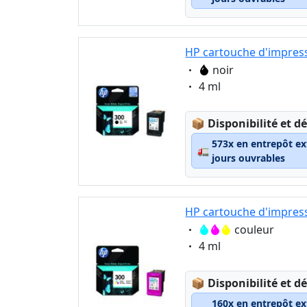
HP cartouche d'impress
Eigenschaft:
noir
Eigenschaft:
4 ml
Lagerstatus:
📦
Disponibilité et dé
573x en entrepôt ex
🚛
jours ouvrables
HP cartouche d'impress
Eigenschaft:
couleur
Eigenschaft:
4 ml
Lagerstatus:
📦
Disponibilité et dé
160x en entrepôt ex