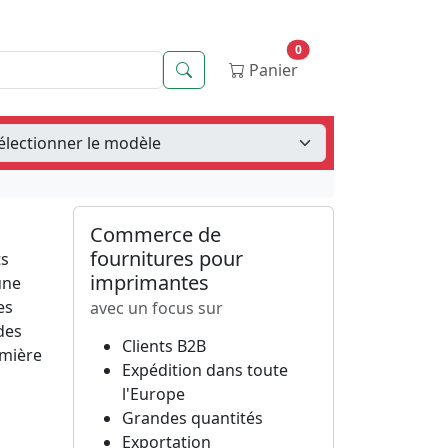
0
Recherche
Panier
Commerce de
fournitures pour
ts
imprimantes
une
es
avec un focus sur
des
Clients B2B
emière
Expédition dans toute
l'Europe
Grandes quantités
Exportation