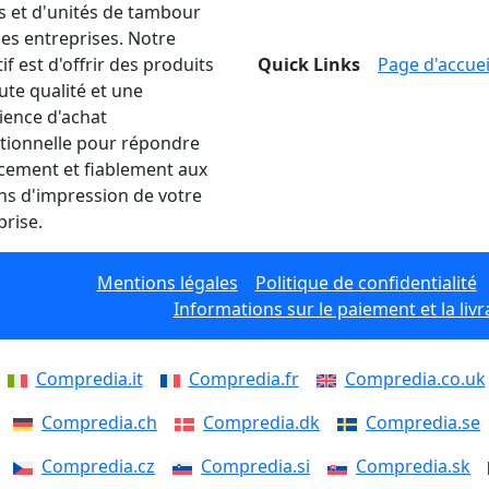
s et d'unités de tambour
les entreprises. Notre
if est d'offrir des produits
Quick Links
Page d'accuei
ute qualité et une
ience d'achat
tionnelle pour répondre
acement et fiablement aux
ns d'impression de votre
prise.
Mentions légales
Politique de confidentialité
Informations sur le paiement et la livr
Compredia.it
Compredia.fr
Compredia.co.uk
Compredia.ch
Compredia.dk
Compredia.se
Compredia.cz
Compredia.si
Compredia.sk