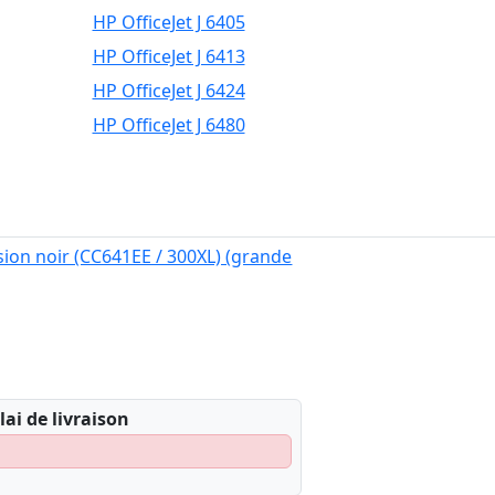
HP OfficeJet J 6405
HP OfficeJet J 6413
HP OfficeJet J 6424
HP OfficeJet J 6480
ion noir (CC641EE / 300XL) (grande
lai de livraison