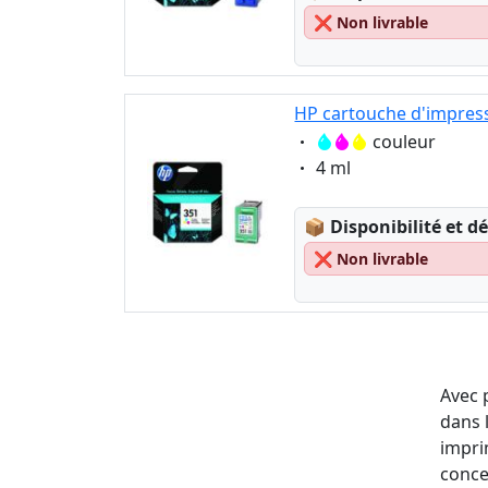
❌
Non livrable
HP cartouche d'impress
Eigenschaft:
couleur
Eigenschaft:
4 ml
Lagerstatus:
📦
Disponibilité et dé
❌
Non livrable
Avec 
dans 
impri
conce