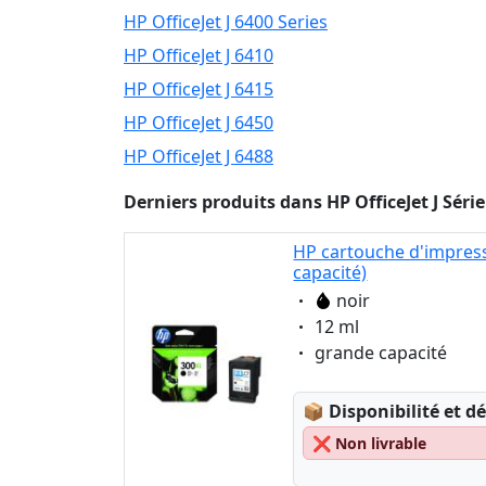
HP OfficeJet J 6400 Series
HP OfficeJet J 6410
HP OfficeJet J 6415
HP OfficeJet J 6450
HP OfficeJet J 6488
Derniers produits dans HP OfficeJet J Série
HP cartouche d'impress
capacité)
Eigenschaft:
noir
Eigenschaft:
12 ml
Eigenschaft:
grande capacité
Lagerstatus:
📦
Disponibilité et dé
❌
Non livrable