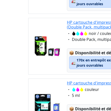
🚛
jours ouvrables
HP cartouche d'impress
(Double Pack, multipac
Eigenschaft:
noir / coule
Eigenschaft:
Double Pack, multip
Lagerstatus:
📦
Disponibilité et dé
170x en entrepôt ex
🚛
jours ouvrables
HP cartouche d'impress
Eigenschaft:
couleur
Eigenschaft:
5 ml
Lagerstatus:
📦
Disponibilité et dé