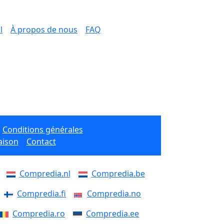
l
À propos de nous
FAQ
Conditions générales
aison
Contact
Compredia.nl
Compredia.be
Compredia.fi
Compredia.no
Compredia.ro
Compredia.ee