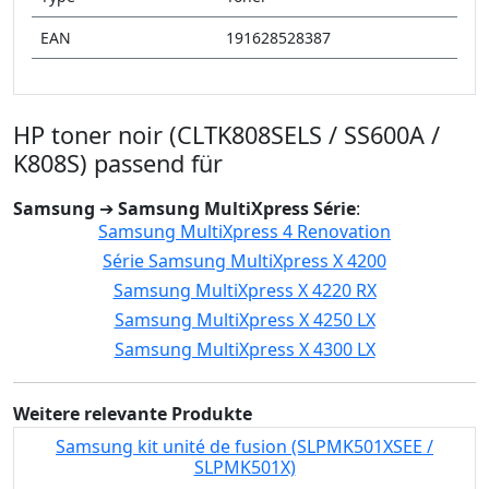
EAN
191628528387
HP toner noir (CLTK808SELS / SS600A /
K808S) passend für
Samsung
➔
Samsung MultiXpress Série
:
Samsung MultiXpress 4 Renovation
Série Samsung MultiXpress X 4200
Samsung MultiXpress X 4220 RX
Samsung MultiXpress X 4250 LX
Samsung MultiXpress X 4300 LX
Weitere relevante Produkte
Samsung kit unité de fusion (SLPMK501XSEE /
SLPMK501X)