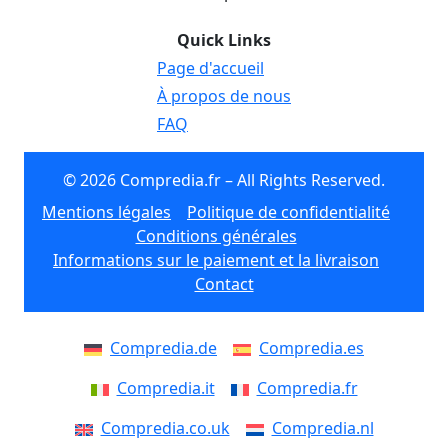
Quick Links
Page d'accueil
À propos de nous
FAQ
© 2026 Compredia.fr – All Rights Reserved.
Mentions légales
Politique de confidentialité
Conditions générales
Informations sur le paiement et la livraison
Contact
Compredia.de
Compredia.es
Compredia.it
Compredia.fr
Compredia.co.uk
Compredia.nl