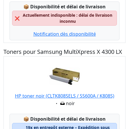
Lagerstatus:
📦
Disponibilité et délai de livraison
Actuellement indisponible : délai de livraison
❌
inconnu
Notification dès disponibilité
Toners pour Samsung MultiXpress X 4300 LX
HP toner noir (CLTK808SELS / SS600A / K808S)
Eigenschaft:
noir
Lagerstatus:
📦
Disponibilité et délai de livraison
19x en entrepôt externe – Expédition sous