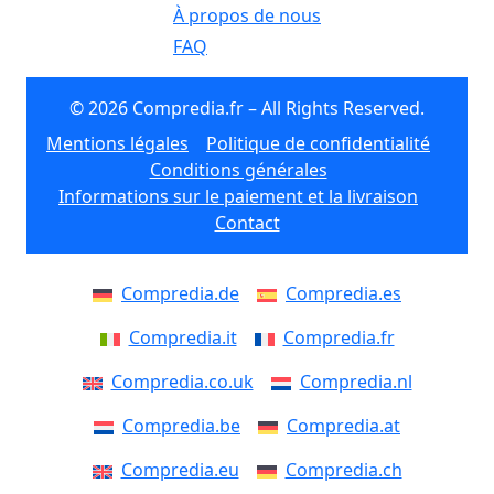
À propos de nous
FAQ
© 2026 Compredia.fr – All Rights Reserved.
Mentions légales
Politique de confidentialité
Conditions générales
Informations sur le paiement et la livraison
Contact
Compredia.de
Compredia.es
Compredia.it
Compredia.fr
Compredia.co.uk
Compredia.nl
Compredia.be
Compredia.at
Compredia.eu
Compredia.ch