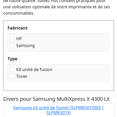
de haute qualité. Suivez nos conseils pratiques pour
une utilisation optimale de votre imprimante et de ses
consommables.
Produktfilter
Fabricant
HP
Samsung
Type
Kit unité de fusion
Toner
Divers pour Samsung MultiXpress X 4300 LX
Samsung kit unité de fusion (SLPMK501XSEE /
SLPMK501X)