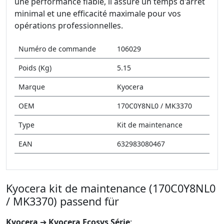
une performance fiable, il assure un temps d'arrêt
minimal et une efficacité maximale pour vos
opérations professionnelles.
Numéro de commande
106029
Poids (Kg)
5.15
Marque
Kyocera
OEM
170C0Y8NL0 / MK3370
Type
Kit de maintenance
EAN
632983080467
Kyocera kit de maintenance (170C0Y8NL0
/ MK3370) passend für
Kyocera
➔
Kyocera Ecosys Série
: