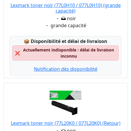
Lexmark toner noir (77L0H10 / 077L0H10) (grande
capacité)
Eigenschaft:
noir
Eigenschaft:
grande capacité
Lagerstatus:
📦
Disponibilité et délai de livraison
Actuellement indisponible : délai de livraison
❌
inconnu
Notification dès disponibilité
Lexmark toner noir (77L20K0 / 077L20K0) (Retour)
Eigenschaft:
noir