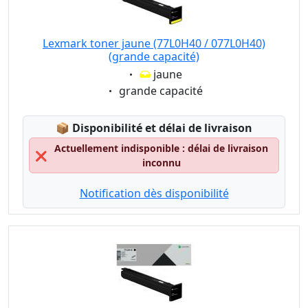
Lexmark toner jaune (77L0H40 / 077L0H40)
(grande capacité)
Eigenschaft:
jaune
Eigenschaft:
grande capacité
Lagerstatus:
📦
Disponibilité et délai de livraison
Actuellement indisponible : délai de livraison
❌
inconnu
Notification dès disponibilité