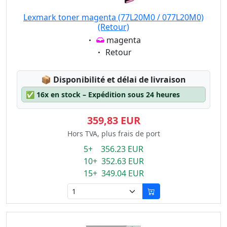
Lexmark toner magenta (77L20M0 / 077L20M0)
(Retour)
Eigenschaft:
magenta
Eigenschaft:
Retour
Lagerstatus:
📦
Disponibilité et délai de livraison
✅
16x en stock – Expédition sous 24 heures
359,83 EUR
Hors TVA, plus frais de port
5+ 356.23 EUR
10+ 352.63 EUR
15+ 349.04 EUR