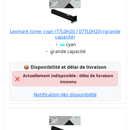
Lexmark toner cyan (77L0H20 / 077L0H20) (grande
capacité)
Eigenschaft:
cyan
Eigenschaft:
grande capacité
Lagerstatus:
📦
Disponibilité et délai de livraison
Actuellement indisponible : délai de livraison
❌
inconnu
Notification dès disponibilité