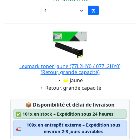
Lexmark toner jaune (77L2HY0 / 077L2HY0)
(Retour, grande capacité)
Eigenschaft:
jaune
Eigenschaft:
Retour, grande capacité
Lagerstatus:
📦
Disponibilité et délai de livraison
✅
101x en stock – Expédition sous 24 heures
109x en entrepôt externe – Expédition sous
🚛
environ 2-3 jours ouvrables