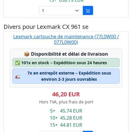
15+ 658.79 EUR
Divers pour Lexmark CX 961 se
Lexmark cartouche de maintenance (77L0W00 /
077L0W00)
Lagerstatus:
📦
Disponibilité et délai de livraison
✅
101x en stock – Expédition sous 24 heures
7x en entrepôt externe – Expédition sous
🚛
environ 2-3 jours ouvrables
46,20 EUR
Hors TVA, plus frais de port
5+ 45.74 EUR
10+ 45.28 EUR
15+ 44.81 EUR