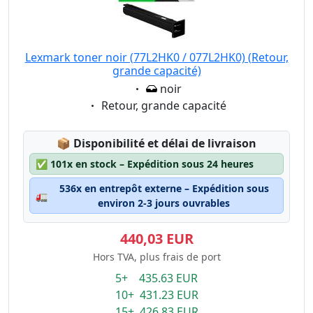
Lexmark toner noir (77L2HK0 / 077L2HK0) (Retour,
grande capacité)
Eigenschaft:
noir
Eigenschaft:
Retour, grande capacité
Lagerstatus:
📦
Disponibilité et délai de livraison
✅
101x en stock – Expédition sous 24 heures
536x en entrepôt externe – Expédition sous
🚛
environ 2-3 jours ouvrables
440,03 EUR
Hors TVA, plus frais de port
5+ 435.63 EUR
10+ 431.23 EUR
15+ 426.83 EUR