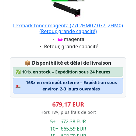
Lexmark toner magenta (77L2HM0 / 077L2HM0)
(Retour, grande capacité)
Eigenschaft:
magenta
Eigenschaft:
Retour, grande capacité
Lagerstatus:
📦
Disponibilité et délai de livraison
✅
101x en stock – Expédition sous 24 heures
163x en entrepôt externe – Expédition sous
🚛
environ 2-3 jours ouvrables
679,17 EUR
Hors TVA, plus frais de port
5+ 672.38 EUR
10+ 665.59 EUR