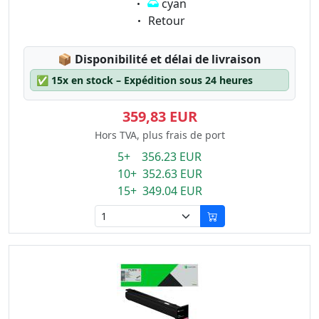
Eigenschaft:
cyan
Eigenschaft:
Retour
Lagerstatus:
📦
Disponibilité et délai de livraison
✅
15x en stock – Expédition sous 24 heures
359,83 EUR
Hors TVA, plus frais de port
5+ 356.23 EUR
10+ 352.63 EUR
15+ 349.04 EUR