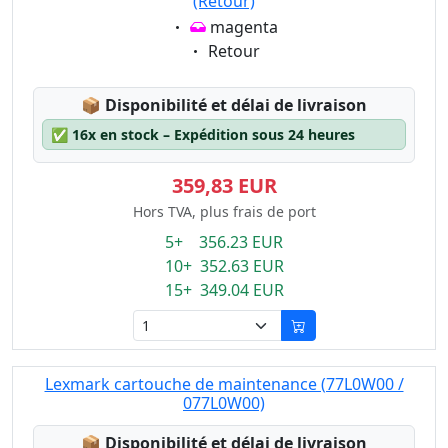
(Retour)
Eigenschaft:
magenta
Eigenschaft:
Retour
Lagerstatus:
📦
Disponibilité et délai de livraison
✅
16x en stock – Expédition sous 24 heures
359,83 EUR
Hors TVA, plus frais de port
5+ 356.23 EUR
10+ 352.63 EUR
15+ 349.04 EUR
Lexmark cartouche de maintenance (77L0W00 /
077L0W00)
Lagerstatus:
📦
Disponibilité et délai de livraison