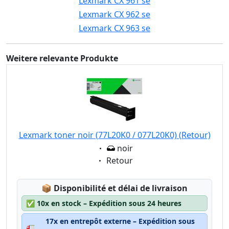
Lexmark CX 961 se
Lexmark CX 962 se
Lexmark CX 963 se
Weitere relevante Produkte
Lexmark toner noir (77L20K0 / 077L20K0) (Retour)
Eigenschaft:
noir
Eigenschaft:
Retour
Lagerstatus:
📦
Disponibilité et délai de livraison
✅
10x en stock – Expédition sous 24 heures
17x en entrepôt externe – Expédition sous
🚛