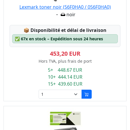
Lexmark toner noir (56F0HA0 / 056F0HA0)
Eigenschaft:
noir
Lagerstatus:
📦
Disponibilité et délai de livraison
✅
67x en stock – Expédition sous 24 heures
453,20 EUR
Hors TVA, plus frais de port
5+ 448.67 EUR
10+ 444.14 EUR
15+ 439.60 EUR