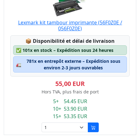
Lexmark kit tambour imprimante (56F0Z0E /
056F0Z0E)
Lagerstatus:
📦
Disponibilité et délai de livraison
✅
101x en stock – Expédition sous 24 heures
781x en entrepôt externe – Expédition sous
🚛
environ 2-3 jours ouvrables
55,00 EUR
Hors TVA, plus frais de port
5+ 54.45 EUR
10+ 53.90 EUR
15+ 53.35 EUR