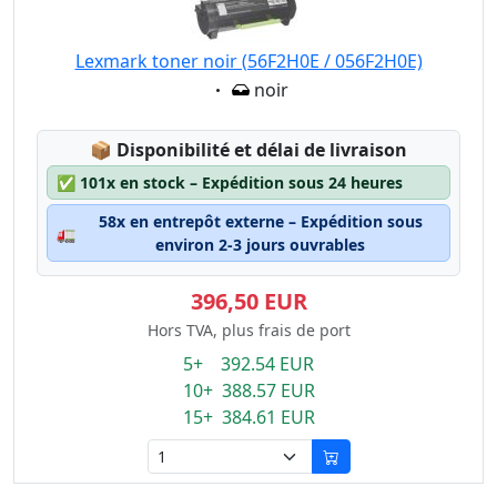
Lexmark toner noir (56F2H0E / 056F2H0E)
Eigenschaft:
noir
Lagerstatus:
📦
Disponibilité et délai de livraison
✅
101x en stock – Expédition sous 24 heures
58x en entrepôt externe – Expédition sous
🚛
environ 2-3 jours ouvrables
396,50 EUR
Hors TVA, plus frais de port
5+ 392.54 EUR
10+ 388.57 EUR
15+ 384.61 EUR