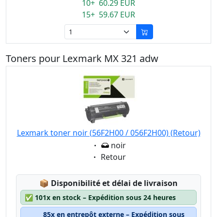
10+ 60.29 EUR
15+ 59.67 EUR
Toners pour Lexmark MX 321 adw
Lexmark toner noir (56F2H00 / 056F2H00) (Retour)
Eigenschaft:
noir
Eigenschaft:
Retour
Lagerstatus:
📦
Disponibilité et délai de livraison
✅
101x en stock – Expédition sous 24 heures
85x en entrepôt externe – Expédition sous