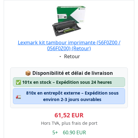
Lexmark kit tambour imprimante (56F0Z00 /
056F0Z00) (Retour)
Eigenschaft:
Retour
Lagerstatus:
📦
Disponibilité et délai de livraison
✅
101x en stock – Expédition sous 24 heures
810x en entrepôt externe – Expédition sous
🚛
environ 2-3 jours ouvrables
61,52 EUR
Hors TVA, plus frais de port
5+ 60.90 EUR