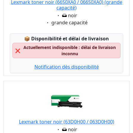
Lexmark toner noir (66S0XA0 / 066S0XA0) (grande
capacité)
Eigenschaft:
noir
Eigenschaft:
grande capacité
Lagerstatus:
📦
Disponibilité et délai de livraison
Actuellement indisponible : délai de livraison
❌
inconnu
Notification dès disponibilité
Lexmark toner noir (63D0H00 / 063D0H00)
Eigenschaft:
noir