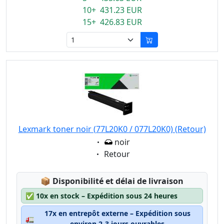
10+ 431.23 EUR
15+ 426.83 EUR
Lexmark toner noir (77L20K0 / 077L20K0) (Retour)
Eigenschaft:
noir
Eigenschaft:
Retour
Lagerstatus:
📦
Disponibilité et délai de livraison
✅
10x en stock – Expédition sous 24 heures
17x en entrepôt externe – Expédition sous
🚛
environ 2-3 jours ouvrables