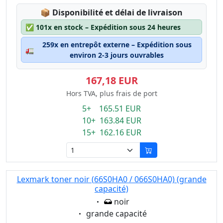
Lagerstatus:
📦
Disponibilité et délai de livraison
✅
101x en stock – Expédition sous 24 heures
259x en entrepôt externe – Expédition sous
🚛
environ 2-3 jours ouvrables
167,18 EUR
Hors TVA, plus frais de port
5+ 165.51 EUR
10+ 163.84 EUR
15+ 162.16 EUR
Lexmark toner noir (66S0HA0 / 066S0HA0) (grande
capacité)
Eigenschaft:
noir
Eigenschaft:
grande capacité