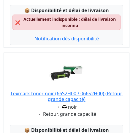
Lagerstatus:
📦
Disponibilité et délai de livraison
Actuellement indisponible : délai de livraison
❌
inconnu
Notification dès disponibilité
Lexmark toner noir (66S2H00 / 066S2H00) (Retour,
grande capacité)
Eigenschaft:
noir
Eigenschaft:
Retour, grande capacité
Lagerstatus:
📦
Disponibilité et délai de livraison