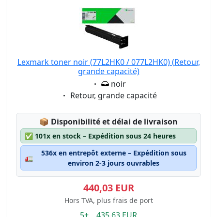
Lexmark toner noir (77L2HK0 / 077L2HK0) (Retour,
grande capacité)
Eigenschaft:
noir
Eigenschaft:
Retour, grande capacité
Lagerstatus:
📦
Disponibilité et délai de livraison
✅
101x en stock – Expédition sous 24 heures
536x en entrepôt externe – Expédition sous
🚛
environ 2-3 jours ouvrables
440,03 EUR
Hors TVA, plus frais de port
5+ 435.63 EUR