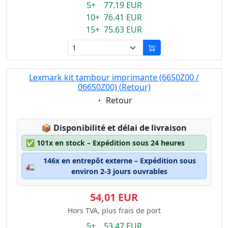
5+ 77.19 EUR
10+ 76.41 EUR
15+ 75.63 EUR
Lexmark kit tambour imprimante (66S0Z00 /
066S0Z00) (Retour)
Eigenschaft:
Retour
Lagerstatus:
📦
Disponibilité et délai de livraison
✅
101x en stock – Expédition sous 24 heures
146x en entrepôt externe – Expédition sous
🚛
environ 2-3 jours ouvrables
54,01 EUR
Hors TVA, plus frais de port
5+ 53.47 EUR