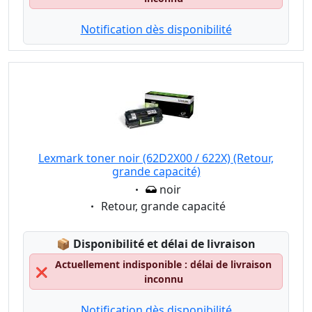
Notification dès disponibilité
Lexmark toner noir (62D2X00 / 622X) (Retour,
grande capacité)
Eigenschaft:
noir
Eigenschaft:
Retour, grande capacité
Lagerstatus:
📦
Disponibilité et délai de livraison
Actuellement indisponible : délai de livraison
❌
inconnu
Notification dès disponibilité