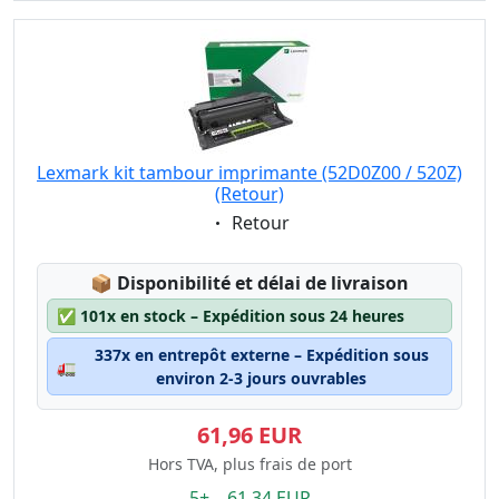
Lexmark kit tambour imprimante (52D0Z00 / 520Z)
(Retour)
Eigenschaft:
Retour
Lagerstatus:
📦
Disponibilité et délai de livraison
✅
101x en stock – Expédition sous 24 heures
337x en entrepôt externe – Expédition sous
🚛
environ 2-3 jours ouvrables
61,96 EUR
Hors TVA, plus frais de port
5+ 61.34 EUR