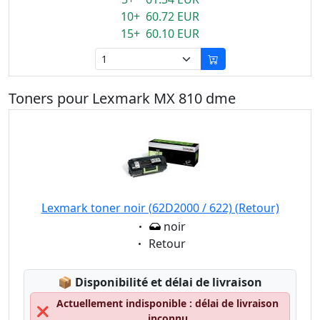
10+ 60.72 EUR
15+ 60.10 EUR
Toners pour Lexmark MX 810 dme
Lexmark toner noir (62D2000 / 622) (Retour)
Eigenschaft:
noir
Eigenschaft:
Retour
Lagerstatus:
📦
Disponibilité et délai de livraison
Actuellement indisponible : délai de livraison
❌
inconnu