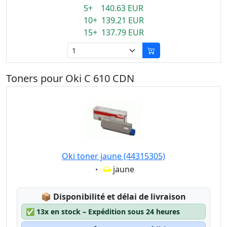
5+ 140.63 EUR
10+ 139.21 EUR
15+ 137.79 EUR
Toners pour Oki C 610 CDN
Oki toner jaune (44315305)
Eigenschaft:
jaune
Lagerstatus:
📦
Disponibilité et délai de livraison
✅
13x en stock – Expédition sous 24 heures