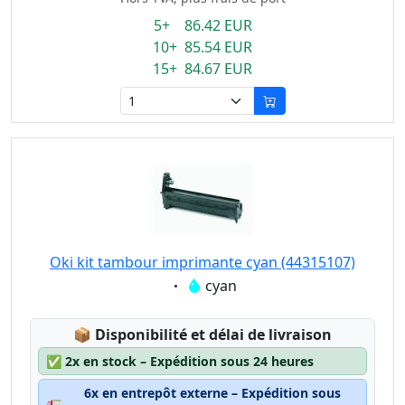
5+ 86.42 EUR
10+ 85.54 EUR
15+ 84.67 EUR
Oki kit tambour imprimante cyan (44315107)
Eigenschaft:
cyan
Lagerstatus:
📦
Disponibilité et délai de livraison
✅
2x en stock – Expédition sous 24 heures
6x en entrepôt externe – Expédition sous
🚛