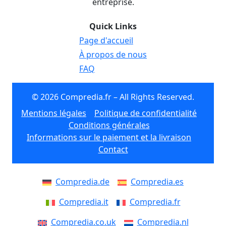
entreprise.
Quick Links
Page d'accueil
À propos de nous
FAQ
© 2026 Compredia.fr – All Rights Reserved.
Mentions légales
Politique de confidentialité
Conditions générales
Informations sur le paiement et la livraison
Contact
Compredia.de
Compredia.es
Compredia.it
Compredia.fr
Compredia.co.uk
Compredia.nl