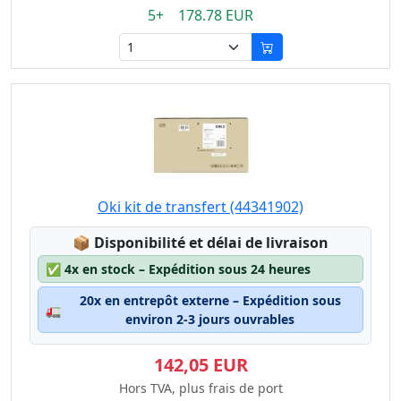
5+ 178.78 EUR
Oki kit de transfert (44341902)
Lagerstatus:
📦
Disponibilité et délai de livraison
✅
4x en stock – Expédition sous 24 heures
20x en entrepôt externe – Expédition sous
🚛
environ 2-3 jours ouvrables
142,05 EUR
Hors TVA, plus frais de port