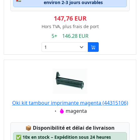
environ 2-3 jours ouvrables
147,76 EUR
Hors TVA, plus frais de port
5+ 146.28 EUR
Oki kit tambour imprimante magenta (44315106)
Eigenschaft:
magenta
Lagerstatus:
📦
Disponibilité et délai de livraison
✅
10x en stock – Expédition sous 24 heures