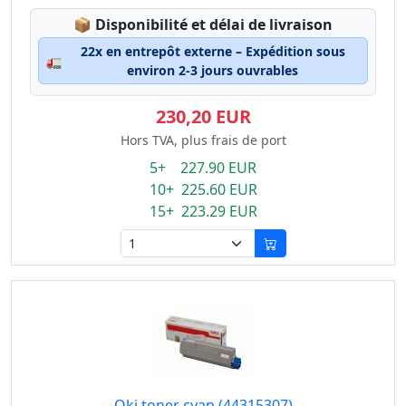
Lagerstatus:
📦
Disponibilité et délai de livraison
22x en entrepôt externe – Expédition sous
🚛
environ 2-3 jours ouvrables
230,20 EUR
Hors TVA, plus frais de port
5+ 227.90 EUR
10+ 225.60 EUR
15+ 223.29 EUR
Oki toner cyan (44315307)