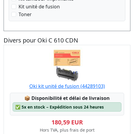
Kit unité de fusion
Toner
Divers pour Oki C 610 CDN
Oki kit unité de fusion (44289103)
Lagerstatus:
📦
Disponibilité et délai de livraison
✅
5x en stock – Expédition sous 24 heures
180,59 EUR
Hors TVA, plus frais de port