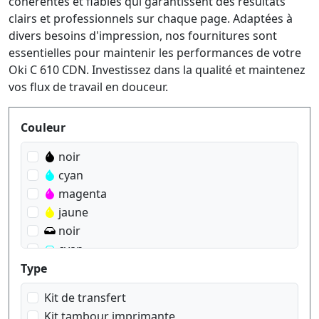
cohérentes et fiables qui garantissent des résultats
clairs et professionnels sur chaque page. Adaptées à
divers besoins d'impression, nos fournitures sont
essentielles pour maintenir les performances de votre
Oki C 610 CDN. Investissez dans la qualité et maintenez
vos flux de travail en douceur.
Produktfilter
Couleur
noir
cyan
magenta
jaune
noir
cyan
magenta
Type
jaune
Kit de transfert
Kit tambour imprimante