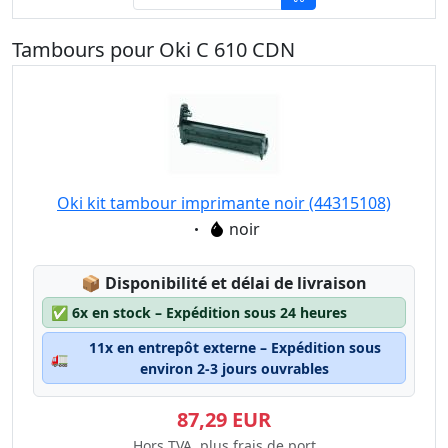
Tambours pour Oki C 610 CDN
Oki kit tambour imprimante noir (44315108)
Eigenschaft:
noir
Lagerstatus:
📦
Disponibilité et délai de livraison
✅
6x en stock – Expédition sous 24 heures
11x en entrepôt externe – Expédition sous
🚛
environ 2-3 jours ouvrables
87,29 EUR
Hors TVA, plus frais de port