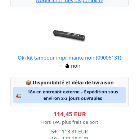
Notification dès disponibilité
Oki kit tambour imprimante noir (09006131)
Eigenschaft:
noir
Lagerstatus:
📦
Disponibilité et délai de livraison
18x en entrepôt externe – Expédition sous
🚛
environ 2-3 jours ouvrables
114,45 EUR
Hors TVA, plus frais de port
5+ 113.31 EUR