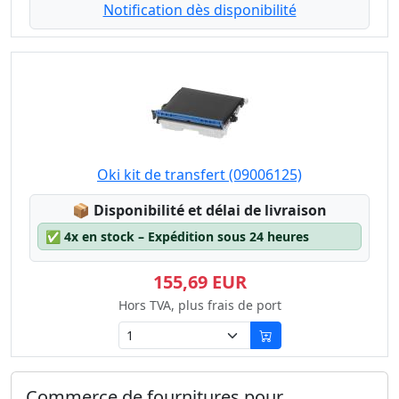
Notification dès disponibilité
Oki kit de transfert (09006125)
Lagerstatus:
📦
Disponibilité et délai de livraison
✅
4x en stock – Expédition sous 24 heures
155,69 EUR
Hors TVA, plus frais de port
Commerce de fournitures pour