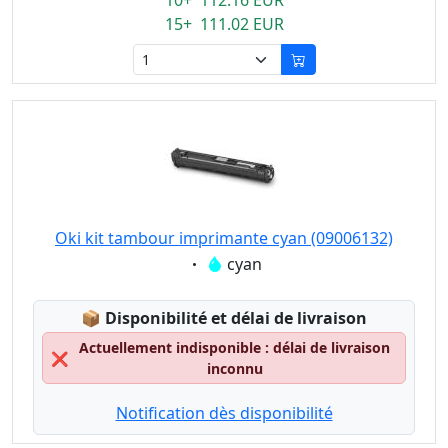
10+ 112.16 EUR
15+ 111.02 EUR
Oki kit tambour imprimante cyan (09006132)
Eigenschaft:
cyan
Lagerstatus:
📦
Disponibilité et délai de livraison
Actuellement indisponible : délai de livraison
❌
inconnu
Notification dès disponibilité