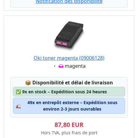
Notification dès disponibilité
Oki toner magenta (09006128)
Eigenschaft:
magenta
Lagerstatus:
📦
Disponibilité et délai de livraison
✅
9x en stock – Expédition sous 24 heures
49x en entrepôt externe – Expédition sous
🚛
environ 2-3 jours ouvrables
87,80 EUR
Hors TVA, plus frais de port