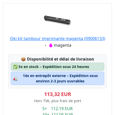
Oki kit tambour imprimante magenta (09006133)
Eigenschaft:
magenta
Lagerstatus:
📦
Disponibilité et délai de livraison
✅
5x en stock – Expédition sous 24 heures
14x en entrepôt externe – Expédition sous
🚛
environ 2-3 jours ouvrables
113,32 EUR
Hors TVA, plus frais de port
5+ 112.19 EUR
10+ 111.05 EUR