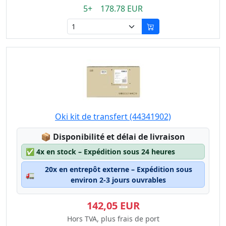
5+ 178.78 EUR
Oki kit de transfert (44341902)
Lagerstatus:
📦
Disponibilité et délai de livraison
✅
4x en stock – Expédition sous 24 heures
20x en entrepôt externe – Expédition sous
🚛
environ 2-3 jours ouvrables
142,05 EUR
Hors TVA, plus frais de port