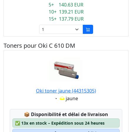
5+ 140.63 EUR
10+ 139.21 EUR
15+ 137.79 EUR
Toners pour Oki C 610 DM
Oki toner jaune (44315305)
Eigenschaft:
jaune
Lagerstatus:
📦
Disponibilité et délai de livraison
✅
13x en stock – Expédition sous 24 heures