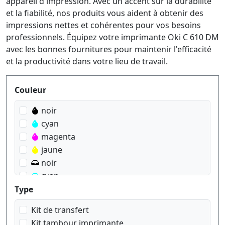
appareil d'impression. Avec un accent sur la durabilité
et la fiabilité, nos produits vous aident à obtenir des
impressions nettes et cohérentes pour vos besoins
professionnels. Équipez votre imprimante Oki C 610 DM
avec les bonnes fournitures pour maintenir l'efficacité
et la productivité dans votre lieu de travail.
Produktfilter
Couleur
noir
cyan
magenta
jaune
noir
cyan
magenta
Type
jaune
Kit de transfert
Kit tambour imprimante