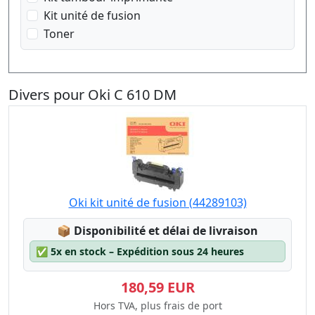
Kit unité de fusion
Toner
Divers pour Oki C 610 DM
Oki kit unité de fusion (44289103)
Lagerstatus:
📦
Disponibilité et délai de livraison
✅
5x en stock – Expédition sous 24 heures
180,59 EUR
Hors TVA, plus frais de port