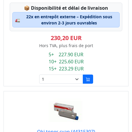
Lagerstatus:
📦
Disponibilité et délai de livraison
22x en entrepôt externe – Expédition sous
🚛
environ 2-3 jours ouvrables
230,20 EUR
Hors TVA, plus frais de port
5+ 227.90 EUR
10+ 225.60 EUR
15+ 223.29 EUR
Oki toner cyan (44315307)