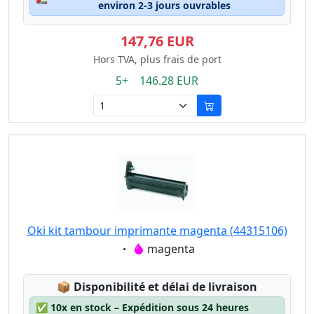
environ 2-3 jours ouvrables
147,76 EUR
Hors TVA, plus frais de port
5+ 146.28 EUR
Oki kit tambour imprimante magenta (44315106)
Eigenschaft:
magenta
Lagerstatus:
📦
Disponibilité et délai de livraison
✅
10x en stock – Expédition sous 24 heures