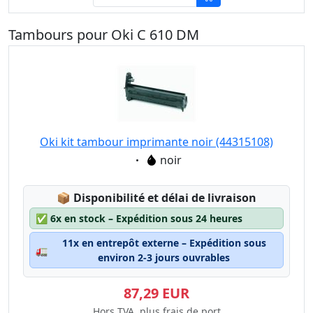
Tambours pour Oki C 610 DM
Oki kit tambour imprimante noir (44315108)
Eigenschaft:
noir
Lagerstatus:
📦
Disponibilité et délai de livraison
✅
6x en stock – Expédition sous 24 heures
11x en entrepôt externe – Expédition sous
🚛
environ 2-3 jours ouvrables
87,29 EUR
Hors TVA, plus frais de port