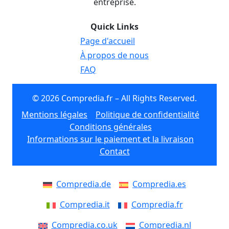
entreprise.
Quick Links
Page d'accueil
À propos de nous
FAQ
© 2026 Compredia.fr – All Rights Reserved.
Mentions légales
Politique de confidentialité
Conditions générales
Informations sur le paiement et la livraison
Contact
Compredia.de
Compredia.es
Compredia.it
Compredia.fr
Compredia.co.uk
Compredia.nl