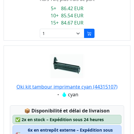
5+ 86.42 EUR
10+ 85.54 EUR
15+ 84.67 EUR
Oki kit tambour imprimante cyan (44315107)
Eigenschaft:
cyan
Lagerstatus:
📦
Disponibilité et délai de livraison
✅
2x en stock – Expédition sous 24 heures
6x en entrepôt externe – Expédition sous
🚛