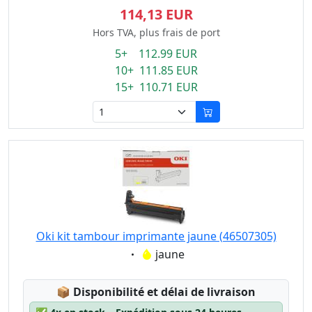
114,13 EUR
Hors TVA, plus frais de port
5+ 112.99 EUR
10+ 111.85 EUR
15+ 110.71 EUR
Oki kit tambour imprimante jaune (46507305)
Eigenschaft:
jaune
Lagerstatus:
📦
Disponibilité et délai de livraison