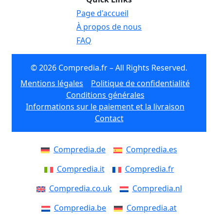
Page d'accueil
À propos de nous
FAQ
© 2026 Compredia.fr – All Rights Reserved.
Mentions légales
Politique de confidentialité
Conditions générales
Informations sur le paiement et la livraison
Contact
Compredia.de
Compredia.es
Compredia.it
Compredia.fr
Compredia.co.uk
Compredia.nl
Compredia.be
Compredia.at