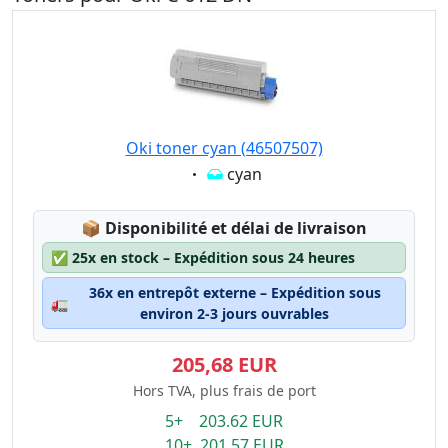
Oki toner cyan (46507507)
Eigenschaft:
cyan
Lagerstatus:
📦
Disponibilité et délai de livraison
✅
25x en stock – Expédition sous 24 heures
36x en entrepôt externe – Expédition sous
🚛
environ 2-3 jours ouvrables
205,68 EUR
Hors TVA, plus frais de port
5+ 203.62 EUR
10+ 201.57 EUR