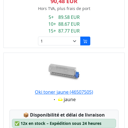
90,48 EUR
Hors TVA, plus frais de port
5+ 89.58 EUR
10+ 88.67 EUR
15+ 87.77 EUR
Oki toner jaune (46507505)
Eigenschaft:
jaune
Lagerstatus:
📦
Disponibilité et délai de livraison
✅
12x en stock – Expédition sous 24 heures