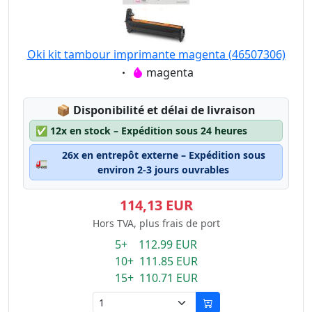
Oki kit tambour imprimante magenta (46507306)
Eigenschaft:
magenta
Lagerstatus:
📦
Disponibilité et délai de livraison
✅
12x en stock – Expédition sous 24 heures
26x en entrepôt externe – Expédition sous
🚛
environ 2-3 jours ouvrables
114,13 EUR
Hors TVA, plus frais de port
5+ 112.99 EUR
10+ 111.85 EUR
15+ 110.71 EUR