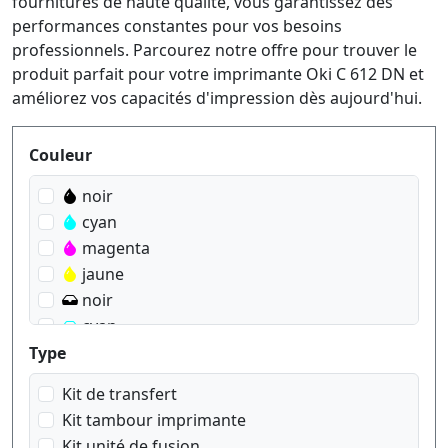
fournitures de haute qualité, vous garantissez des
performances constantes pour vos besoins
professionnels. Parcourez notre offre pour trouver le
produit parfait pour votre imprimante Oki C 612 DN et
améliorez vos capacités d'impression dès aujourd'hui.
Produktfilter
Couleur
noir
cyan
magenta
jaune
noir
cyan
magenta
Type
jaune
Kit de transfert
Kit tambour imprimante
Kit unité de fusion