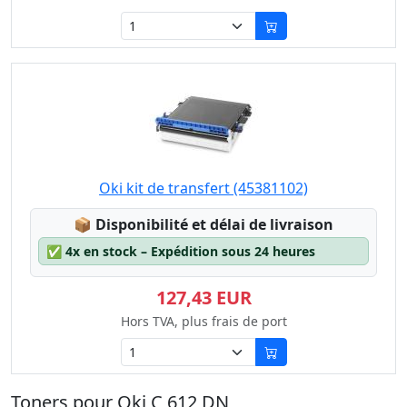
Oki kit de transfert (45381102)
Lagerstatus:
📦
Disponibilité et délai de livraison
✅
4x en stock – Expédition sous 24 heures
127,43 EUR
Hors TVA, plus frais de port
Toners pour Oki C 612 DN